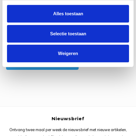
0
Reviews
Rainb
Viola
Alles toestaan
Studi
Rainb
Viola
korti
Selectie toestaan
Rainb
Wonde
Verva
Rainb
Wonde
Alle reviews
Weigeren
Je beoordeling toevoegen
Rico M
Rico S
Kleur
The C
Nieuwsbrief
Venus 
Ontvang twee maal per week de nieuwsbrief met nieuwe artikelen,