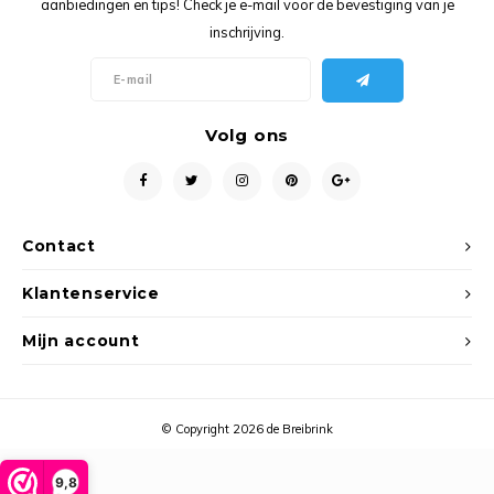
aanbiedingen en tips! Check je e-mail voor de bevestiging van je
Ancho
inschrijving.
Volg ons
Contact
Klantenservice
Mijn account
© Copyright 2026 de Breibrink
9,8