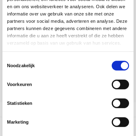
Tafelkleden voorbedrukt
Merej
Shetl
Woola
Buy now, pay later
Tiny 
Krein
Nalle
en om ons websiteverkeer te analyseren. Ook delen we
informatie over uw gebruik van onze site met onze
Tafelkleden met telpatroon
PAKO
Torin
DELEN:
partners voor social media, adverteren en analyse. Deze
Kreini
Nalle
Bekijk meer varianten:
partners kunnen deze gegevens combineren met andere
Permi
Veron
informatie die u aan ze heeft verstrekt of die ze hebben
Krein
Novit
verzameld op basis van uw gebruik van hun services.
Heeft u een vraag over dit
Resty
Krein
Novit
artikel?
Toestemmingsselectie
Rico 
Noodzakelijk
Krein
Soint
Onze medewerker helpt u met plezier! We proberen uw e-mail zo
snel mogelijk te beantwoorden. Sneller hulp nodig? Bel onze
Rico 
klantenservice: 0592273685.
Rainb
Tuuli
Voorkeuren
Stuur een e-mail
RIOLI
Rainb
Viola
Statistieken
RTO
Productomschrijving
Rainb
Viola
Stitc
Marketing
Rainb
Viola 
0
STERREN OP BASIS VAN
0
BEOORDELINGEN
Studi