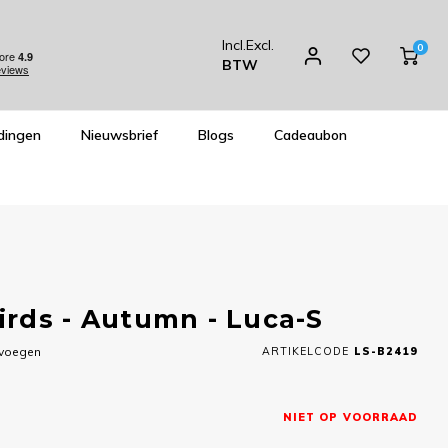
Incl.
Excl.
0
BTW
dingen
Nieuwsbrief
Blogs
Cadeaubon
rds - Autumn - Luca-S
evoegen
ARTIKELCODE
LS-B2419
NIET OP VOORRAAD