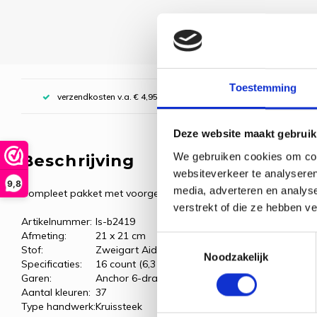
Toestemming
verzendkosten v.a. € 4,95, boven € 70,00 gratis (NL)
Deze website maakt gebruik
We gebruiken cookies om cont
Beschrijving
websiteverkeer te analyseren
9,8
media, adverteren en analys
Compleet pakket met voorgesorteerde borduurgarens.
verstrekt of die ze hebben v
Artikelnummer:
ls-b2419
Afmeting:
21 x 21 cm
Toestemmingsselectie
Stof:
Zweigart Aida, wit
Noodzakelijk
Specificaties:
16 count (6,3 kr/cm)
Garen:
Anchor 6-draads borduurgaren
Aantal kleuren:
37
Type handwerk:
Kruissteek