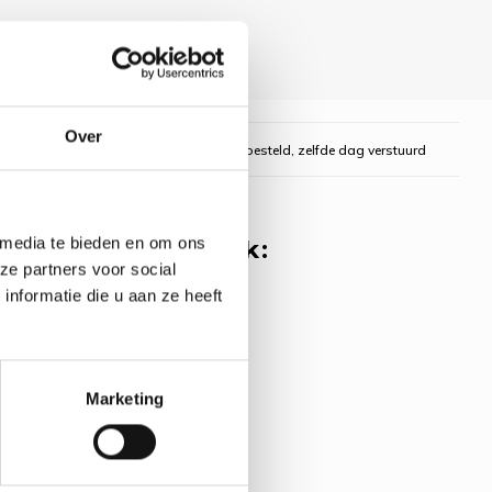
Over
gelijk
Voor 16:00 uur besteld, zelfde dag verstuurd
 media te bieden en om ons
 misschien ook leuk:
ze partners voor social
nformatie die u aan ze heeft
rpakket The
 Spring - LUCA-S
oduct
Marketing