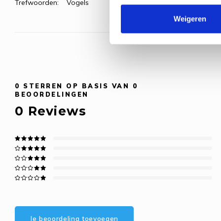
Trefwoorden:
Vogels
Weigeren
0
STERREN OP BASIS VAN
0
BEOORDELINGEN
0
Reviews
Je beoordeling toevoegen