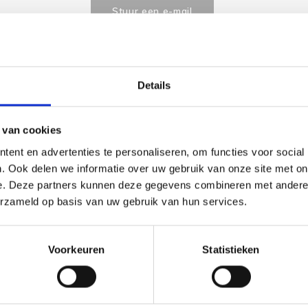
Stuur een e-mail
Details
Goedgekeurd door Webwinkelkeur
betaling achteraf mo
 van cookies
ent en advertenties te personaliseren, om functies voor social
Dit vind je
. Ook delen we informatie over uw gebruik van onze site met on
e. Deze partners kunnen deze gegevens combineren met andere i
Borduu
Birds -
erzameld op basis van uw gebruik van hun services.
€23,80
Bekijk pr
Voorkeuren
Statistieken