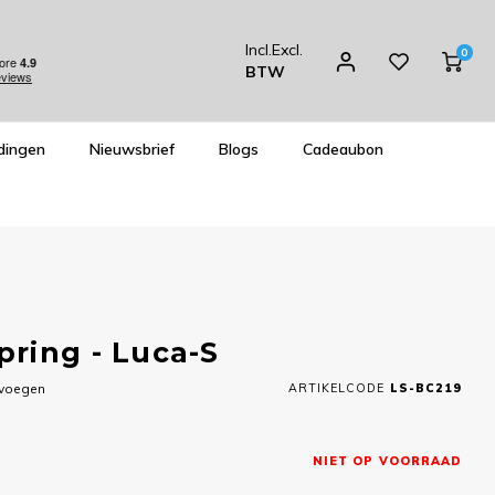
Incl.
Excl.
0
BTW
dingen
Nieuwsbrief
Blogs
Cadeaubon
ring - Luca-S
evoegen
ARTIKELCODE
LS-BC219
NIET OP VOORRAAD