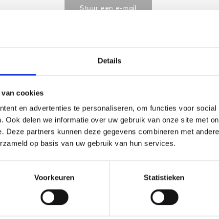
Stuur een e-mail
Details
Goedgekeurd door Webwinkelkeur
betaling achteraf mo
 van cookies
ent en advertenties te personaliseren, om functies voor social
Dit vind je
. Ook delen we informatie over uw gebruik van onze site met on
e. Deze partners kunnen deze gegevens combineren met andere i
Borduu
Winter
erzameld op basis van uw gebruik van hun services.
€33,85
Bekijk pr
Voorkeuren
Statistieken
Borduu
Autumn
€33,85
Bekijk pr