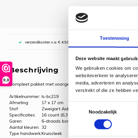
Toestemming
verzendkosten v.a. € 4,50, boven € 70,00 gratis (NL)
Deze website maakt gebruik
We gebruiken cookies om cont
Beschrijving
websiteverkeer te analyseren
9,8
media, adverteren en analys
Compleet pakket met voorgesorteerde borduurgarens.
verstrekt of die ze hebben v
Artikelnummer:
ls-bc219
Afmeting:
17 x 17 cm
Toestemmingsselectie
Stof:
Zweigart Aida, wit
Noodzakelijk
Specificaties:
16 count (6,3 kr/cm)
Garen:
6-draads borduurgaren
Aantal kleuren:
32
Type handwerk:
Kruissteek