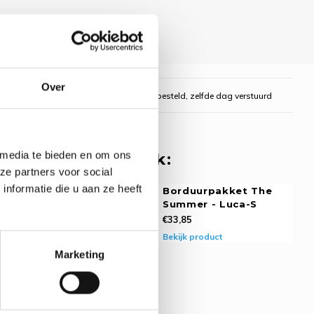
Over
gelijk
Voor 16:00 uur besteld, zelfde dag verstuurd
 media te bieden en om ons
 misschien ook leuk:
ze partners voor social
nformatie die u aan ze heeft
rpakket The
Borduurpakket The
 - Luca-S
Summer - Luca-S
€33,85
oduct
Bekijk product
Marketing
rpakket The
 - Luca-S
oduct