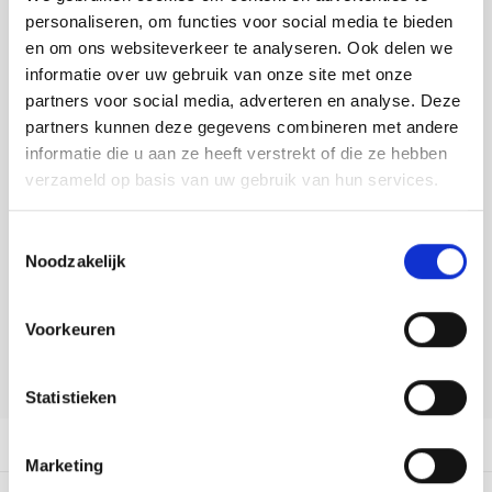
Tafelkleden voorbedrukt
Merej
Shetl
Woola
personaliseren, om functies voor social media te bieden
Soda 
Krein
Nalle
Toevoegen aan winkelwagen
en om ons websiteverkeer te analyseren. Ook delen we
Tafelkleden met telpatroon
PAKO
Torin
Buy now, pay later
informatie over uw gebruik van onze site met onze
Tiny 
Kreini
Nalle
partners voor social media, adverteren en analyse. Deze
DELEN:
Permi
Veron
partners kunnen deze gegevens combineren met andere
Krein
Novit
Bekijk meer varianten:
informatie die u aan ze heeft verstrekt of die ze hebben
Resty
verzameld op basis van uw gebruik van hun services.
Krein
Novit
Heeft u een vraag over dit
Rico 
Krein
Soint
Toestemmingsselectie
artikel?
Noodzakelijk
Rico 
Onze medewerker helpt u met plezier! We proberen uw e-mail zo
Rainb
Tuuli
snel mogelijk te beantwoorden. Sneller hulp nodig? Bel onze
klantenservice: 0592273685.
Voorkeuren
RIOLI
Rainb
Viola
Stuur een e-mail
RTO
Statistieken
Rainb
Viola
Stitc
Productomschrijving
Rainb
Viola 
Marketing
Studi