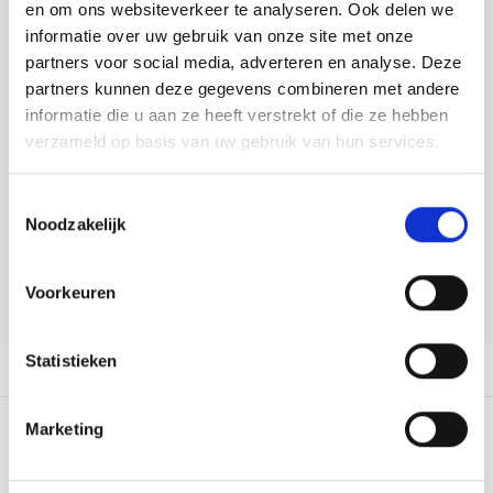
Tafelkleden voorbedrukt
Merej
Shetl
Woola
en om ons websiteverkeer te analyseren. Ook delen we
Tiny 
Krein
Nalle
informatie over uw gebruik van onze site met onze
DELEN:
Tafelkleden met telpatroon
PAKO
Torin
partners voor social media, adverteren en analyse. Deze
Bekijk meer varianten:
Kreini
Nalle
partners kunnen deze gegevens combineren met andere
Permi
Veron
informatie die u aan ze heeft verstrekt of die ze hebben
Krein
Novit
Heeft u een vraag over dit
verzameld op basis van uw gebruik van hun services.
artikel?
Resty
Krein
Novit
Toestemmingsselectie
Onze medewerker helpt u met plezier! We proberen uw e-mail zo
Rico 
Noodzakelijk
snel mogelijk te beantwoorden. Sneller hulp nodig? Bel onze
Krein
Soint
klantenservice: 0592273685.
Rico 
Voorkeuren
Rainb
Tuuli
Stuur een e-mail
RIOLI
Rainb
Viola
Statistieken
Productomschrijving
RTO
Rainb
Viola
Marketing
Stitc
0
STERREN OP BASIS VAN
0
BEOORDELINGEN
Rainb
Viola 
0
Reviews
Studi