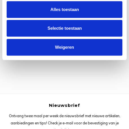
Rainb
Viola
Alles toestaan
Studi
Rainb
Viola
korti
Selectie toestaan
Rainb
Wonde
Verva
Alle reviews
Rainb
Wonde
Weigeren
Je beoordeling toevoegen
Rico M
Rico S
Kleur
The C
Nieuwsbrief
Ontvang twee maal per week de nieuwsbrief met nieuwe artikelen,
Venus 
aanbiedingen en tips! Check je e-mail voor de bevestiging van je