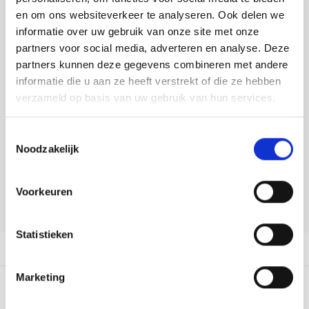
Tafelkleden voorbedrukt
Merej
Shetl
Woola
Buy now, pay later
Soda 
Krein
Nalle
en om ons websiteverkeer te analyseren. Ook delen we
informatie over uw gebruik van onze site met onze
Tafelkleden met telpatroon
PAKO
Torin
DELEN:
partners voor social media, adverteren en analyse. Deze
Tiny 
Kreini
Nalle
Bekijk meer varianten:
partners kunnen deze gegevens combineren met andere
Permi
Veron
informatie die u aan ze heeft verstrekt of die ze hebben
Krein
Novit
verzameld op basis van uw gebruik van hun services.
Heeft u een vraag over dit
Resty
Krein
Novit
artikel?
Toestemmingsselectie
Rico 
Noodzakelijk
Krein
Soint
Onze medewerker helpt u met plezier! We proberen uw e-mail zo
snel mogelijk te beantwoorden. Sneller hulp nodig? Bel onze
Rico 
klantenservice: 0592273685.
Rainb
Tuuli
Voorkeuren
Stuur een e-mail
RIOLI
Rainb
Viola
Statistieken
RTO
Productomschrijving
Rainb
Viola
Stitc
Marketing
Rainb
Viola 
0
STERREN OP BASIS VAN
0
BEOORDELINGEN
Studi