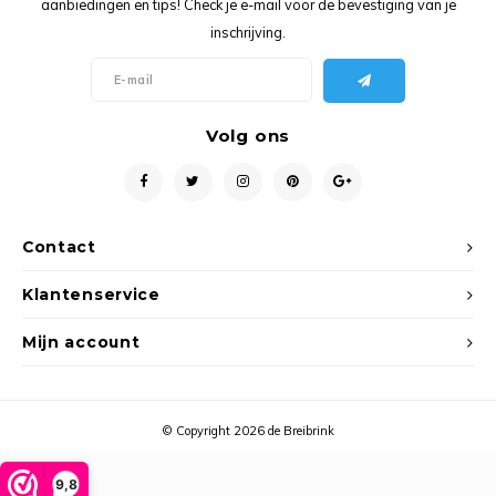
aanbiedingen en tips! Check je e-mail voor de bevestiging van je
Ancho
inschrijving.
Volg ons
Contact
Klantenservice
Mijn account
© Copyright 2026 de Breibrink
9,8