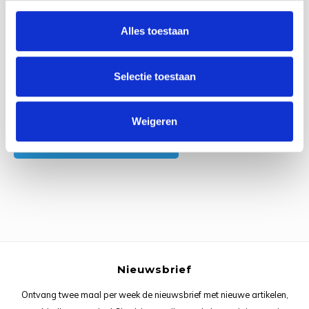
0
Reviews
Rainb
Viola
Alles toestaan
Studi
Rainb
Viola
korti
Selectie toestaan
Rainb
Wonde
Verva
Rainb
Wonde
Alle reviews
Weigeren
Je beoordeling toevoegen
Rico M
Rico S
Kleur
The C
Nieuwsbrief
Venus 
Ontvang twee maal per week de nieuwsbrief met nieuwe artikelen,