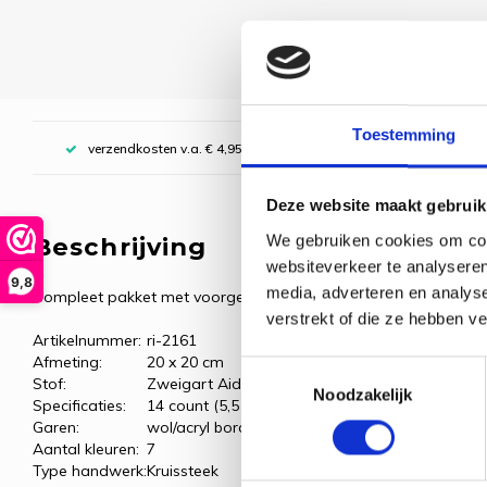
Toestemming
verzendkosten v.a. € 4,95, boven € 70,00 gratis (NL)
Deze website maakt gebruik
We gebruiken cookies om cont
Beschrijving
websiteverkeer te analyseren
9,8
media, adverteren en analys
Compleet pakket met voorgesorteerde borduurgarens.
verstrekt of die ze hebben v
Artikelnummer:
ri-2161
Afmeting:
20 x 20 cm
Toestemmingsselectie
Stof:
Zweigart Aida, zwart
Noodzakelijk
Specificaties:
14 count (5,5 kr/cm)
Garen:
wol/acryl borduurgaren
Aantal kleuren:
7
Type handwerk:
Kruissteek