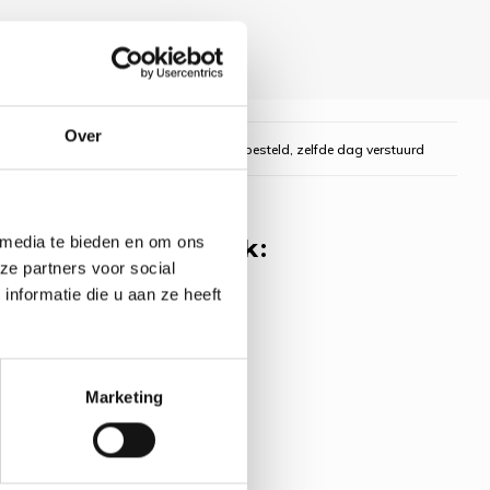
Over
gelijk
Voor 16:00 uur besteld, zelfde dag verstuurd
 media te bieden en om ons
 misschien ook leuk:
ze partners voor social
nformatie die u aan ze heeft
rpakket Dragon
IOLIS
oduct
Marketing