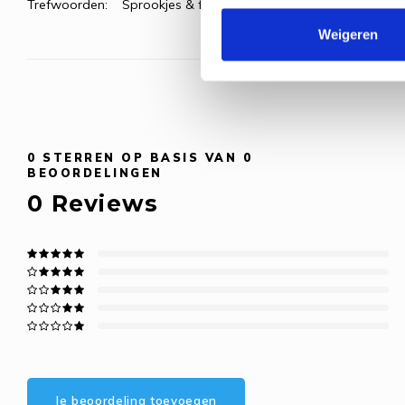
Trefwoorden:
Sprookjes & fantasie
Weigeren
0
STERREN OP BASIS VAN
0
BEOORDELINGEN
0
Reviews
Je beoordeling toevoegen