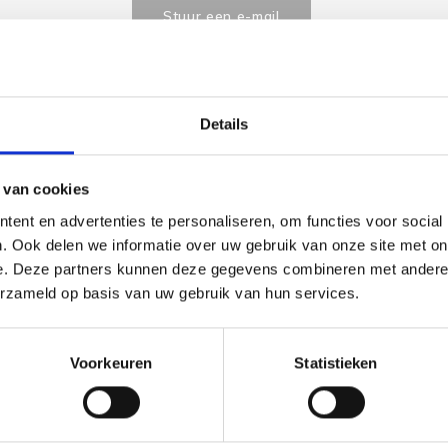
Stuur een e-mail
Details
Goedgekeurd door Webwinkelkeur
betaling achteraf mo
 van cookies
ent en advertenties te personaliseren, om functies voor social
Dit vind je
. Ook delen we informatie over uw gebruik van onze site met on
e. Deze partners kunnen deze gegevens combineren met andere i
Borduu
Eye - R
erzameld op basis van uw gebruik van hun services.
€16,50
Bekijk pr
Voorkeuren
Statistieken