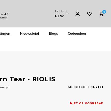
Incl.
Excl.
0
BTW
dingen
Nieuwsbrief
Blogs
Cadeaubon
n Tear - RIOLIS
evoegen
ARTIKELCODE
RI-2161
NIET OP VOORRAAD