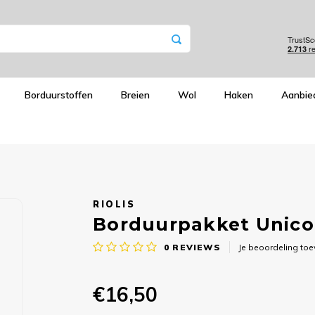
Borduurstoffen
Breien
Wol
Haken
Aanbie
RIOLIS
Borduurpakket Unicor
0
REVIEWS
Je beoordeling to
€16,50