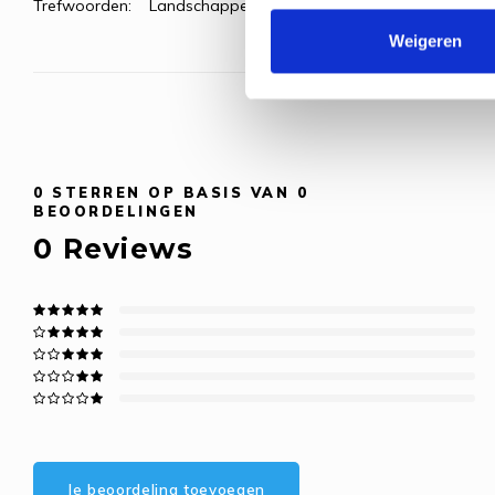
Trefwoorden:
Landschappen & huizen
Weigeren
0
STERREN OP BASIS VAN
0
BEOORDELINGEN
0
Reviews
Je beoordeling toevoegen