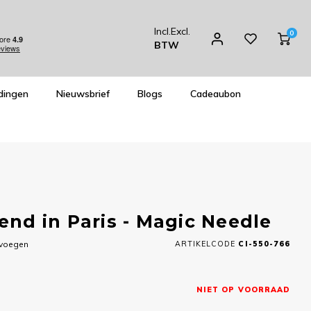
Incl.
Excl.
0
BTW
dingen
Nieuwsbrief
Blogs
Cadeaubon
d in Paris - Magic Needle
evoegen
ARTIKELCODE
CI-550-766
NIET OP VOORRAAD