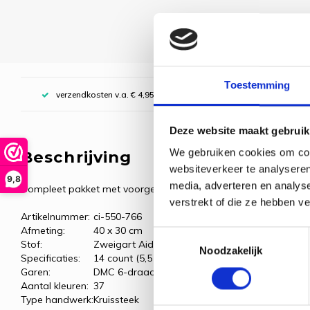
Toestemming
verzendkosten v.a. € 4,95, boven € 70,00 gratis (NL)
Deze website maakt gebruik
We gebruiken cookies om cont
Beschrijving
websiteverkeer te analyseren
9,8
media, adverteren en analys
Compleet pakket met voorgesorteerde borduurgarens.
verstrekt of die ze hebben v
Artikelnummer:
ci-550-766
Afmeting:
40 x 30 cm
Toestemmingsselectie
Stof:
Zweigart Aida, donkerblauw
Noodzakelijk
Specificaties:
14 count (5,5 kr/cm)
Garen:
DMC 6-draads borduurgaren
Aantal kleuren:
37
Type handwerk:
Kruissteek