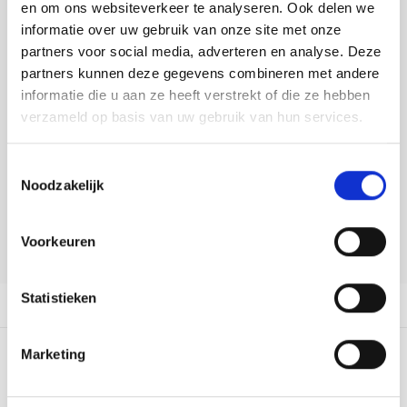
Tafelkleden voorbedrukt
Merej
Shetl
Woola
en om ons websiteverkeer te analyseren. Ook delen we
Tiny 
Krein
Nalle
informatie over uw gebruik van onze site met onze
DELEN:
Tafelkleden met telpatroon
PAKO
Torin
partners voor social media, adverteren en analyse. Deze
Bekijk meer varianten:
Kreini
Nalle
partners kunnen deze gegevens combineren met andere
Permi
Veron
informatie die u aan ze heeft verstrekt of die ze hebben
Krein
Novit
Heeft u een vraag over dit
verzameld op basis van uw gebruik van hun services.
artikel?
Resty
Krein
Novit
Toestemmingsselectie
Onze medewerker helpt u met plezier! We proberen uw e-mail zo
Rico 
Noodzakelijk
snel mogelijk te beantwoorden. Sneller hulp nodig? Bel onze
Krein
Soint
klantenservice: 0592273685.
Rico 
Voorkeuren
Rainb
Tuuli
Stuur een e-mail
RIOLI
Rainb
Viola
Statistieken
Productomschrijving
RTO
Rainb
Viola
Marketing
Stitc
0
STERREN OP BASIS VAN
0
BEOORDELINGEN
Rainb
Viola 
0
Reviews
Studi