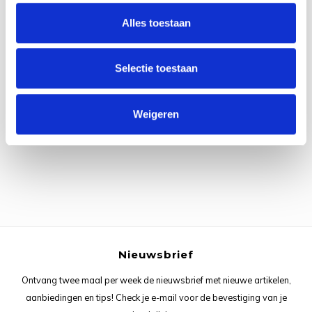
Rainb
Viola
Alles toestaan
Studi
Rainb
Viola
korti
Selectie toestaan
Rainb
Wonde
Verva
Alle reviews
Rainb
Wonde
Weigeren
Je beoordeling toevoegen
Rico M
Rico S
Kleur
The C
Nieuwsbrief
Ontvang twee maal per week de nieuwsbrief met nieuwe artikelen,
Venus 
aanbiedingen en tips! Check je e-mail voor de bevestiging van je