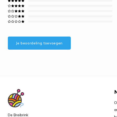
Je beoordeling toevoegen
O
a
De Breibrink
b