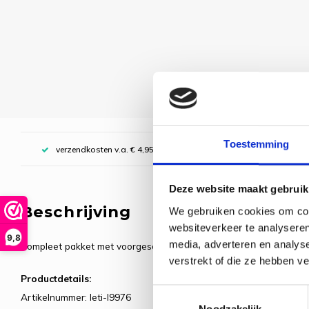
Toestemming
verzendkosten v.a. € 4,95, boven € 70,00 gratis (NL)
Deze website maakt gebruik
Beschrijving
We gebruiken cookies om cont
websiteverkeer te analyseren
9,8
media, adverteren en analys
Compleet pakket met voorgesorteerde borduurgarens. Inclusief de
verstrekt of die ze hebben v
Productdetails:
Toestemmingsselectie
Artikelnummer: leti-l9976
Noodzakelijk