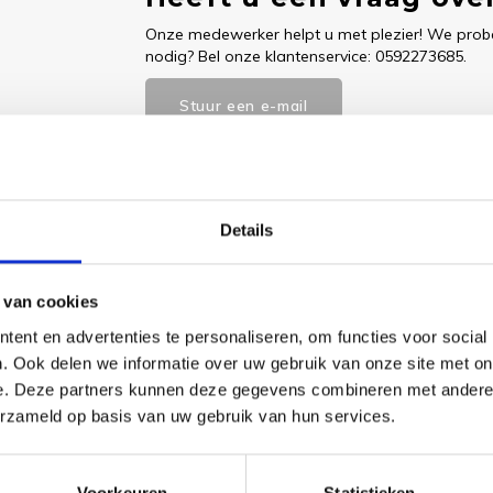
Onze medewerker helpt u met plezier! We probe
nodig? Bel onze klantenservice: 0592273685.
Stuur een e-mail
Details
Goedgekeurd door Webwinkelkeur
betaling achteraf mo
 van cookies
ent en advertenties te personaliseren, om functies voor social
. Ook delen we informatie over uw gebruik van onze site met on
e. Deze partners kunnen deze gegevens combineren met andere i
 benodigde borduurstof, garens, patroon, naald en beschrijving.
erzameld op basis van uw gebruik van hun services.
Voorkeuren
Statistieken