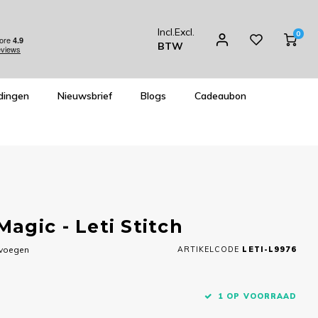
Incl.
Excl.
0
BTW
dingen
Nieuwsbrief
Blogs
Cadeaubon
agic - Leti Stitch
evoegen
ARTIKELCODE
LETI-L9976
1 OP VOORRAAD