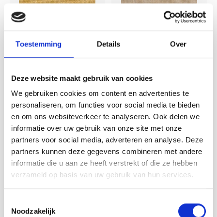
Toestemming
Details
Over
Deze website maakt gebruik van cookies
We gebruiken cookies om content en advertenties te
Zweigart
Zweigart
Zweigart Murano
Zweigart Belfast
personaliseren, om functies voor social media te bieden
Vintage Country
Vintage Mocha - 50 x
en om ons websiteverkeer te analyseren. Ook delen we
Mocha - 32 ct, 140
70 cm
informatie over uw gebruik van onze site met onze
cm
partners voor social media, adverteren en analyse. Deze
Merk: Zweigart Murano Vintage
Lapje van 50 x 70 cm - Stof:
Country Mocha, 32 count, 12-
100% linnen - Kleur: vintage
partners kunnen deze gegevens combineren met andere
draads (6 kruisje per cm),
mocha (3009) - Draden: 12,6
informatie die u aan ze heeft verstrekt of die ze hebben
evenweave Breedte: 140 cm
draden per centimeter
Deliverytime
Deliverytime
verzameld op basis van uw gebruik van hun services.
breed Samenstelling: 52%
€42,00
€17,00
per meter
per meter
katoen, 48% modal Minimale
afname is 20 centimeter.
Toestemmingsselectie
Noodzakelijk