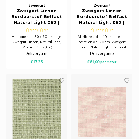
Zweigart
Zweigart
Zweigart Linnen
Zweigart Linnen
Borduurstof Belfast
Borduurstof Belfast
Natural Light 052 |
Natural Light 052 |
32 Count (12,6/cm) |
32 Count (12,6/cm) |
50 x 70 cm
140 cm breed
Aftelbare stof, 50 x 70 cm lapje,
Aftelbare stof, 140 cm breed, te
Zweigart Linnen, Natural light,
bestellen v.a. 20 cm. Zweigart
32 count (6,3 kr/cm).
Linnen, Natural light, 32 count
(6,3 kr/cm).
Deliverytime
Deliverytime
€17,25
€61,00
per meter