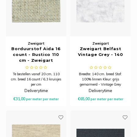
Zweigart
Zweigart
Borduurstof Aida 16
Zweigart Belfast
count - Rustico 110
Vintage Grey - 140
cm - Zweigart
Te bestellen vanaf 20 cm, 110
Breedte: 140 cm. breed Stof:
cm. breed 16 count / 6,3 kruisjes
100% linnen Kleur: grijs
per cm
gemarmerd - Vintage Grey
handwerkstof Draden: 12,6
Deliverytime
Deliverytime
draden per centimeter Minimale
€31,00
€65,00
per meter
per meter
per meter
per meter
afname is 20 centimeter.