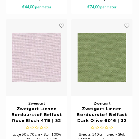
Samenstelling: 52% katoen, 48%
Minimale afname is 20
€44,00
€74,00
per meter
per meter
modal
centimeter
Minimale afname is 20
centimeter.
Zweigart
Zweigart
Zweigart Linnen
Zweigart Linnen
Borduurstof Belfast
Borduurstof Belfast
Rose Blush 4115 | 32
Dark Olive 6016 | 32
Count (12,6/cm) |
Count (12,6/cm) | 140
Stuk 50 x 70 cm
cm Breed
Lapje 50 x 70 cm - Stof: 100%
Breedte: 140 cm. breed - Stof: