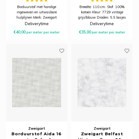
Borduurstof met handige
Breedte: 110 cm. Stof: 100%
ingeweven en uitwasbare
katoen Kleur: 7729 vintage
hulplijnen Merk: Zweigart
grijs/blauw Draden: 5,5 bosjes
Murano, 32 count, 12-draads (6
per centimeter Minimale afname
Deliverytime
Deliverytime
kruisje per cm) Breedte: 140 cm
is 20 centimeter.
€40,00
€35,00
per meter
per meter
per meter
per meter
breed Samenstelling: 52%
katoen, 48% modal
Zweigart
Zweigart
Borduurstof Aida 16
Zweigart Belfast