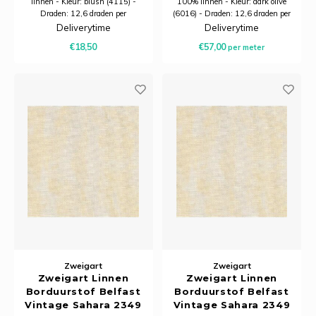
linnen - Kleur: blush (4115) -
100% linnen - Kleur: dark olive
Draden: 12,6 draden per
(6016) - Draden: 12,6 draden per
centimeter
centimeter - Minimale afname is
Deliverytime
Deliverytime
20 centimeter
€18,50
€57,00
per meter
Zweigart
Zweigart
Zweigart Linnen
Zweigart Linnen
Borduurstof Belfast
Borduurstof Belfast
Vintage Sahara 2349
Vintage Sahara 2349