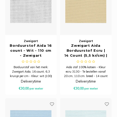
Rainb
Viola
Studi
Rainb
Viola
korti
Rainb
Wonde
Verva
Zweigart
Zweigart
Rainb
Wonde
Borduurstof Aida 16
Zweigart Aida
count - Wit - 110 cm
Borduurstof Ecru |
Rico M
- Zweigart
14 Count (5,5 kr/cm) |
110 cm Breed
Rico S
Borduurstof van het merk:
Aida stof 100% katoen - Kleur
Zweigart Aida, 16 count, 6,3
ecru 3130 - Te bestellen vanaf
kruisje per cm - Kleur: wit (100)
20 cm, 110 cm. breed - 14 count
Kleur
- Breedte: 110 cm -
/ 5,4 kruisjes per cm
Deliverytime
Deliverytime
Samenstelling: 100% katoen
€30,00
€30,00
per meter
per meter
The C
Venus 