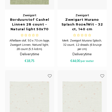
Zweigart
Zweigart
Borduurstof Cashel
Zweigart Murano
Linnen 28 count -
Splash Roze/Wit - 32
Natural light 50x70
ct, 140 cm
cm - Zweigart
Aftelbare stof, 50 x 70 cm lapje,
Merk: Zweigart Murano Splash,
Zweigart Linnen, Natural light,
32 count, 12-draads (6 kruisje
28 count (5,5 kr/cm).
per cm)
Breedte: 140 cm breed
Deliverytime
Deliverytime
Samenstelling: 52% katoen, 48%
€18,75
€44,00
per meter
modal