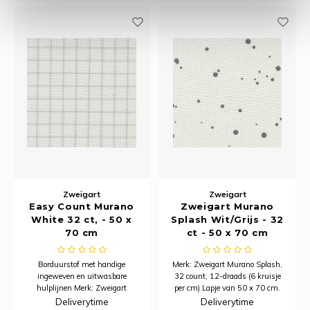
Zweigart
Zweigart
Easy Count Murano
Zweigart Murano
White 32 ct, - 50 x
Splash Wit/Grijs - 32
70 cm
ct - 50 x 70 cm
Borduurstof met handige
Merk: Zweigart Murano Splash,
ingeweven en uitwasbare
32 count, 12-draads (6 kruisje
hulplijnen Merk: Zweigart
per cm) Lapje van 50 x 70 cm.
Murano, 32 count, 12-draads (6
Samenstelling: 52% katoen, 48%
Deliverytime
Deliverytime