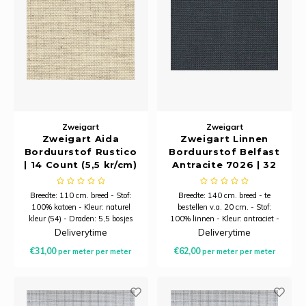
Zweigart
Zweigart
Zweigart Aida
Zweigart Linnen
Borduurstof Rustico
Borduurstof Belfast
| 14 Count (5,5 kr/cm)
Antracite 7026 | 32
| 110 cm Breed
Count (12,6/cm) | 140
cm Breed
Breedte: 110 cm. breed - Stof:
Breedte: 140 cm. breed - te
100% katoen - Kleur: naturel
bestellen v.a. 20 cm. - Stof:
kleur (54) - Draden: 5,5 bosjes
100% linnen - Kleur: antraciet -
per centimeter Minimale afname
'Charcoal Gray' handwerkstof
Deliverytime
Deliverytime
is 20 centimeter.
Draden: 12,6 draden per
€31,00
€62,00
per meter
per meter
per meter
per meter
centimeter