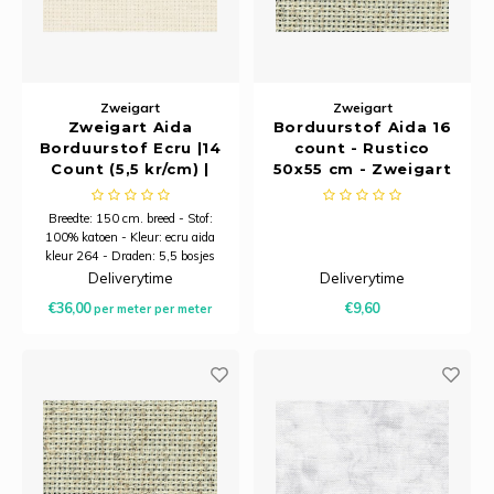
Zweigart
Zweigart
Zweigart Aida
Borduurstof Aida 16
Borduurstof Ecru |14
count - Rustico
Count (5,5 kr/cm) |
50x55 cm - Zweigart
150 cm Breed
Breedte: 150 cm. breed - Stof:
100% katoen - Kleur: ecru aida
kleur 264 - Draden: 5,5 bosjes
per centimeter Minimale afname
Deliverytime
Deliverytime
is 20 centimeter.
€36,00
€9,60
per meter
per meter