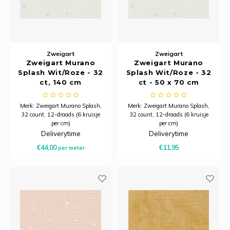
Zweigart
Zweigart
Zweigart Murano
Zweigart Murano
Splash Wit/Roze - 32
Splash Wit/Roze - 32
ct, 140 cm
ct - 50 x 70 cm
Merk: Zweigart Murano Splash,
Merk: Zweigart Murano Splash,
32 count, 12-draads (6 kruisje
32 count, 12-draads (6 kruisje
per cm)
per cm)
Breedte: 140 cm breed
Lapje van 50 x 70 cm.
Deliverytime
Deliverytime
Samenstelling: 52% katoen, 48%
Samenstelling: 52% katoen, 48%
€44,00
€11,95
per meter
modal
modal