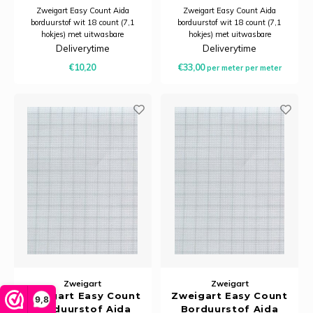
55 cm
breed
Zweigart Easy Count Aida
Zweigart Easy Count Aida
borduurstof wit 18 count (7,1
borduurstof wit 18 count (7,1
hokjes) met uitwasbare
hokjes) met uitwasbare
hulplijnen. 100% katoenen
hulplijnen. 100% katoenen
Deliverytime
Deliverytime
borduurstof van 110 cm breed
borduurstof van 110 cm breed
€10,20
€33,00
per meter
per meter
voor fijn en nauwkeurig
voor fijn en nauwkeurig
kruissteekborduren. Stuk van 50
kruissteekborduren. Te bestellen
x 55 cm.
v.a. 20 cm.
Zweigart
Zweigart
Zweigart Easy Count
Zweigart Easy Count
9,8
Borduurstof Aida
Borduurstof Aida