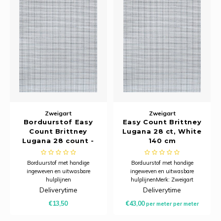
Zweigart
Zweigart
Borduurstof Easy
Easy Count Brittney
Count Brittney
Lugana 28 ct, White
Lugana 28 count -
140 cm
White 50x70 cm -
Zweigart
Borduurstof met handige
Borduurstof met handige
ingeweven en uitwasbare
ingeweven en uitwasbare
hulplijnen
hulplijnenMerk: Zweigart
Lugana Brittney, 28 count, 11-
Deliverytime
Deliverytime
draads (5,5 kruisje per cm)
€13,50
€43,00
per meter
per meter
Breedte: 140 cm breed
Samenstelling: 52% katoen, 48%