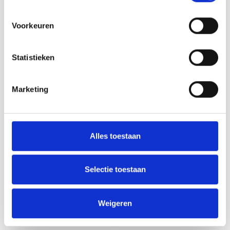
Voorkeuren
Statistieken
Marketing
Zweigart
Zweigart
Zweigart Belfast
Zweigart Murano
Alles toestaan
Vintage Mocha - 140
Splash
Wit/Mintgroen - 32
ct - 50 x 70 cm
Selectie toestaan
Breedte: 140 cm. breed - Stof:
Merk: Zweigart Murano Splash,
100% linnen - Draden: 12,6
32 count, 12-draads (6 kruisje
draden per centimeter - Minimale
per cm) Lapje van 50 x 70 cm.
afname is 20 centimeter.
Samenstelling: 52% katoen, 48%
Deliverytime
Deliverytime
Weigeren
modal
€68,00
€11,95
per meter
per meter