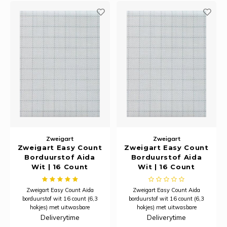
viscose
Zweigart
Zweigart
Zweigart Easy Count
Zweigart Easy Count
Borduurstof Aida
Borduurstof Aida
Wit | 16 Count
Wit | 16 Count
(6,3/cm) | Stuk 50 x
(6,3/cm) | 110 cm
55 cm
breed
Zweigart Easy Count Aida
Zweigart Easy Count Aida
borduurstof wit 16 count (6,3
borduurstof wit 16 count (6,3
hokjes) met uitwasbare
hokjes) met uitwasbare
hulplijnen. 100% katoenen
hulplijnen. 100% katoenen
Deliverytime
Deliverytime
borduurstof van 110 cm breed
borduurstof van 110 cm breed