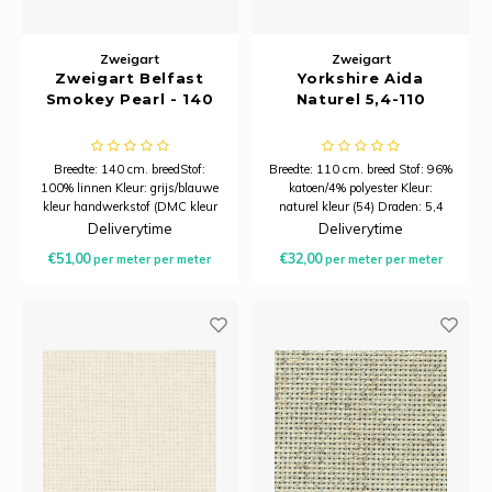
Zweigart
Zweigart
Zweigart Belfast
Yorkshire Aida
Smokey Pearl - 140
Naturel 5,4-110
Breedte: 140 cm. breedStof:
Breedte: 110 cm. breed Stof: 96%
100% linnen Kleur: grijs/blauwe
katoen/4% polyester Kleur:
kleur handwerkstof (DMC kleur
naturel kleur (54) Draden: 5,4
927) Draden: 12,6 draden per
bosjes per centimeter Minimale
Deliverytime
Deliverytime
centimeter Minimale afname is
afname is 20 centimeter.
€51,00
€32,00
per meter
per meter
per meter
per meter
20 centimeter.