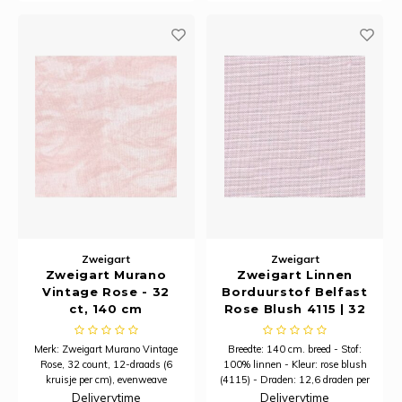
centimeter.
Zweigart
Zweigart
Zweigart Murano
Zweigart Linnen
Vintage Rose - 32
Borduurstof Belfast
ct, 140 cm
Rose Blush 4115 | 32
Count (12,6/cm) | 140
cm breed
Merk: Zweigart Murano Vintage
Breedte: 140 cm. breed - Stof:
Rose, 32 count, 12-draads (6
100% linnen - Kleur: rose blush
kruisje per cm), evenweave
(4115) - Draden: 12,6 draden per
Breedte: 140 cm breed
centimeter
Deliverytime
Deliverytime