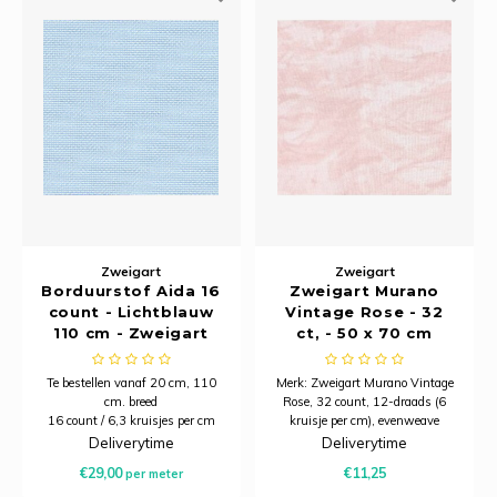
Zweigart
Zweigart
Borduurstof Aida 16
Zweigart Murano
count - Lichtblauw
Vintage Rose - 32
110 cm - Zweigart
ct, - 50 x 70 cm
Te bestellen vanaf 20 cm, 110
Merk: Zweigart Murano Vintage
cm. breed
Rose, 32 count, 12-draads (6
16 count / 6,3 kruisjes per cm
kruisje per cm), evenweave
Lapje: 50 x 70 cm
Deliverytime
Deliverytime
Samenstelling: 52% katoen, 48%
€29,00
€11,25
per meter
modal
Minimale afname is 20