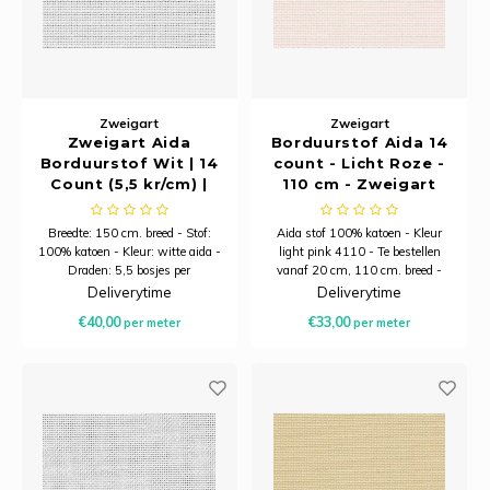
Tafelkleden voorbedrukt
Merej
Shetl
Woola
Tiny 
Krein
Nalle
Tafelkleden met telpatroon
PAKO
Torin
Kreini
Nalle
Permi
Veron
Zweigart
Zweigart
Krein
Novit
Zweigart Aida
Borduurstof Aida 14
Borduurstof Wit | 14
count - Licht Roze -
Resty
Krein
Novit
Count (5,5 kr/cm) |
110 cm - Zweigart
150 cm Breed
Rico 
Breedte: 150 cm. breed - Stof:
Aida stof 100% katoen - Kleur
Krein
Soint
100% katoen - Kleur: witte aida -
light pink 4110 - Te bestellen
Draden: 5,5 bosjes per
vanaf 20 cm, 110 cm. breed -
Rico 
Rainb
Tuuli
centimeter
14 count / 5,4 kruisjes per cm
Deliverytime
Deliverytime
Minimale afname is 20
€40,00
€33,00
per meter
per meter
centimeter.
RIOLI
Rainb
Viola
RTO
Rainb
Viola
Stitc
Rainb
Viola 
Studi