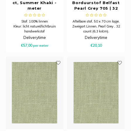
ct, Summer Khaki -
Borduurstof Belfast
meter
Pearl Grey 705 | 32
Count (12,6/cm) |
Stuk 50 x 70 cm
Stof: 100% linnen
Aftelbare stof, 50 x 70 cm lapje,
Kleur: licht naturel/lichtbruin
Zweigart Linnen, Pearl Grey , 32
handwerkstof
count (6,3 kr/cm).
Draden: 12,6 draden per
Deliverytime
Deliverytime
centimeter (32-count)
€57,00
€20,10
per meter