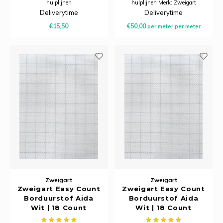
hulplijnen
hulplijnen Merk: Zweigart
Lugana, 25 count, 10-draads (5
Deliverytime
Deliverytime
kruisje per cm) Breedte: 140 cm
€15,50
€50,00
per meter
per meter
breed Samenstelling: 52%
katoen, 48% viscose
Zweigart
Zweigart
Zweigart Easy Count
Zweigart Easy Count
Borduurstof Aida
Borduurstof Aida
Wit | 18 Count
Wit | 18 Count
(7,1/cm) | Stuk 50 x
(7,1/cm) | 110 cm