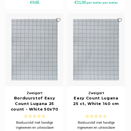
€9,65
€31,00
per meter
per meter
voor nauwkeurig
voor nauwkeurig
kruissteekborduren. Stuk van 50
kruissteekborduren. Te bestellen
x 55 cm.
v.a. 20 cm.
Zweigart
Zweigart
Borduurstof Easy
Easy Count Lugana
Count Lugana 25
25 ct, White 140 cm
count - White 50x70
cm - Zweigart
Borduurstof met handige
Borduurstof met handige
ingeweven en uitwasbare
ingeweven en uitwasbare