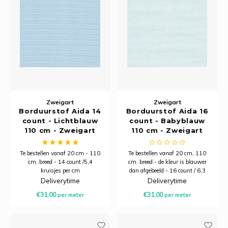
Ancho
Zweigart
Zweigart
Borduurstof Aida 14
Borduurstof Aida 16
count - Lichtblauw
count - Babyblauw
110 cm - Zweigart
110 cm - Zweigart
Te bestellen vanaf 20 cm - 110
Te bestellen vanaf 20 cm, 110
cm. breed - 14 count /5,4
cm. breed - de kleur is blauwer
kruisjes per cm
dan afgebeeld - 16 count / 6,3
kruisjes per cm
Deliverytime
Deliverytime
€31,00
€31,00
per meter
per meter