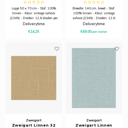
| 32 Count (12,6/cm) |
| 32 Count (12,6/cm) |
Stuk 50 x 70 cm
140 cm breed
Lapje 50 x 70 cm - Stof: 100%
Breedte: 140 cm. breed - Stof:
linnen - Kleur: vintage sahara
100% linnen - Kleur: vintage
(2349) - Draden: 12,6 draden per
sahare (2349) - Draden: 12,6
centimeter
draden per centimeter
Deliverytime
Deliverytime
Minimale afname is 20
€14,25
€69,00
per meter
centimeter
Zweigart
Zweigart
Zweigart Linnen 32
Zweigart Linnen