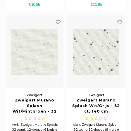
kruisje per cm) Afmeting: 50 x
modal
€10,95
€11,95
70 cm Samenstelling: 52%
katoen, 48% modal
Zweigart
Zweigart
Zweigart Murano
Zweigart Murano
Splash
Splash Wit/Grijs - 32
Wit/Mintgroen - 32
ct, 140 cm
ct, 140 cm
Merk: Zweigart Murano Splash,
Merk: Zweigart Murano Splash,
32 count, 12-draads (6 kruisje
32 count, 12-draads (6 kruisje