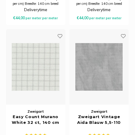
per cm) Breedte: 140 cm breed
per cm) Breedte: 140 cm breed
Samenstelling: 52% katoen, 48%
Samenstelling: 52% katoen, 48%
Deliverytime
Deliverytime
modal
modal
€44,00
€44,00
per meter
per meter
per meter
per meter
Zweigart
Zweigart
Easy Count Murano
Zweigart Vintage
White 32 ct, 140 cm
Aida Blauw 5,5-110