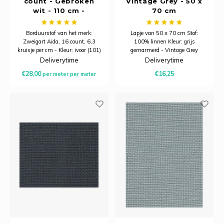
count - Gebroken
Vintage Grey - 50 x
wit - 110 cm -
70 cm
Zweigart
Borduurstof van het merk:
Lapje van 50 x 70 cm Stof:
Zweigart Aida, 16 count, 6,3
100% linnen Kleur: grijs
kruisje per cm - Kleur: ivoor (101)
gemarmerd - Vintage Grey
- Breedte: 110 cm
handwerkstof Draden: 12,6
Deliverytime
Deliverytime
Samenstelling: 100% katoen
draden per centimeter
€28,00
€16,25
per meter
per meter