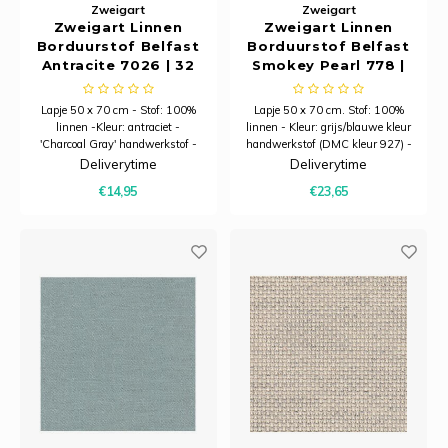
Zweigart
Zweigart
Zweigart Linnen
Zweigart Linnen
Borduurstof Belfast
Borduurstof Belfast
Antracite 7026 | 32
Smokey Pearl 778 |
Count (12,6/cm) |
32 Count (12,6/cm) |
Stuk 50 x 70 cm
Stuk 50 x 70 cm
Lapje 50 x 70 cm - Stof: 100%
Lapje 50 x 70 cm. Stof: 100%
linnen -Kleur: antraciet -
linnen - Kleur: grijs/blauwe kleur
'Charcoal Gray' handwerkstof -
handwerkstof (DMC kleur 927) -
Draden: 12,6 draden per
Draden: 12,6 draden per
Deliverytime
Deliverytime
centimeter
centimeter
€14,95
€23,65