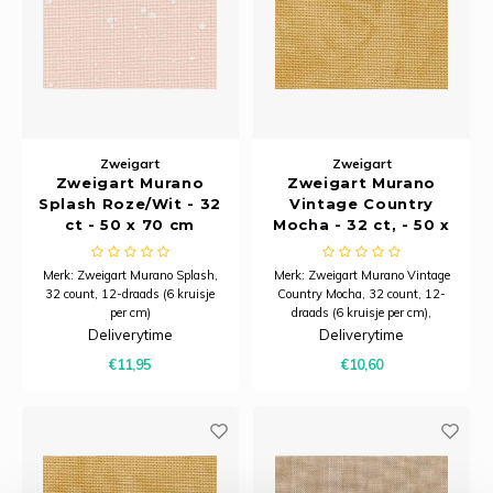
Zweigart
Zweigart
Zweigart Murano
Zweigart Murano
Splash Roze/Wit - 32
Vintage Country
ct - 50 x 70 cm
Mocha - 32 ct, - 50 x
70 cm
Merk: Zweigart Murano Splash,
Merk: Zweigart Murano Vintage
32 count, 12-draads (6 kruisje
Country Mocha, 32 count, 12-
per cm)
draads (6 kruisje per cm),
Lapje van 50 x 70 cm.
evenweave
Deliverytime
Deliverytime
Samenstelling: 52% katoen, 48%
Lapje van 50 x 70 cm
€11,95
€10,60
modal
Samenstelling: 52% katoen, 48%
modal
Minimale afname is 20
centimeter.