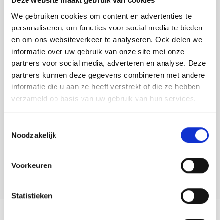
Deze website maakt gebruik van cookies
te ronden.
Tafelkleden voorbedrukt
Merej
Shetl
Woola
Soda 
Krein
Nalle
We gebruiken cookies om content en advertenties te
Toevoegen aan winkelwagen
Tafelkleden met telpatroon
PAKO
Torin
personaliseren, om functies voor social media te bieden
Tiny 
Kreini
Nalle
en om ons websiteverkeer te analyseren. Ook delen we
Buy now, pay later
informatie over uw gebruik van onze site met onze
Permi
Veron
Krein
Novit
DELEN:
partners voor social media, adverteren en analyse. Deze
partners kunnen deze gegevens combineren met andere
Bekijk meer varianten:
Resty
Krein
Novit
informatie die u aan ze heeft verstrekt of die ze hebben
verzameld op basis van uw gebruik van hun services.
Rico 
Krein
Soint
Heeft u een vraag over dit
artikel?
Rico 
Toestemmingsselectie
Rainb
Tuuli
Noodzakelijk
Onze medewerker helpt u met plezier! We proberen uw e-mail zo
RIOLI
snel mogelijk te beantwoorden. Sneller hulp nodig? Bel onze
Rainb
Viola
klantenservice: 0592273685.
Voorkeuren
RTO
Rainb
Viola
Stuur een e-mail
Stitc
Statistieken
Rainb
Viola 
Productomschrijving
Studi