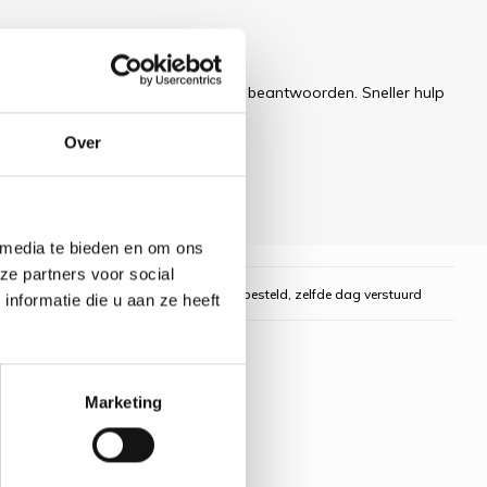
 dit artikel?
ren uw e-mail zo snel mogelijk te beantwoorden. Sneller hulp
Over
 media te bieden en om ons
ze partners voor social
gelijk
Voor 16:00 uur besteld, zelfde dag verstuurd
nformatie die u aan ze heeft
Marketing