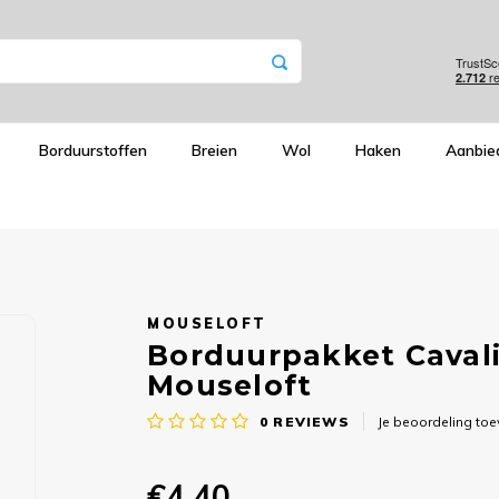
Borduurstoffen
Breien
Wol
Haken
Aanbie
MOUSELOFT
Borduurpakket Cavalie
Mouseloft
0
REVIEWS
Je beoordeling to
€4,40