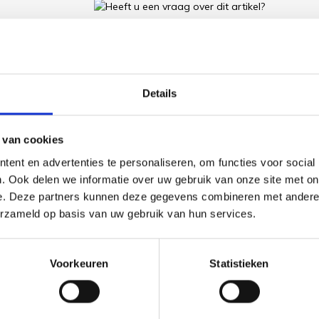
Heeft u een vraag over
Onze medewerker helpt u met plezier! We probe
nodig? Bel onze klantenservice: 0592273685.
Details
Stuur een e-mail
 van cookies
ent en advertenties te personaliseren, om functies voor social
. Ook delen we informatie over uw gebruik van onze site met on
Goedgekeurd door Webwinkelkeur
betaling achteraf mo
e. Deze partners kunnen deze gegevens combineren met andere i
erzameld op basis van uw gebruik van hun services.
Voorkeuren
Statistieken