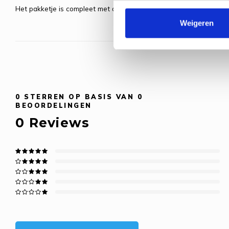
Het pakketje is compleet met ontwerp, stof, borduurgaren, naald 
Weigeren
0
STERREN OP BASIS VAN
0
BEOORDELINGEN
0
Reviews