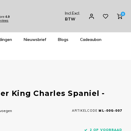
Incl.
Excl.
0
BTW
dingen
Nieuwsbrief
Blogs
Cadeaubon
r King Charles Spaniel -
evoegen
ARTIKELCODE
ML-00G-007
2 OP VOORRAAD