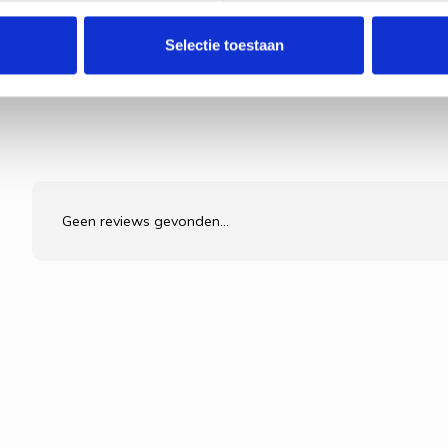
en beschrijving, maar bevat géén passe-partout kaart.
Selectie toestaan
Geen reviews gevonden...