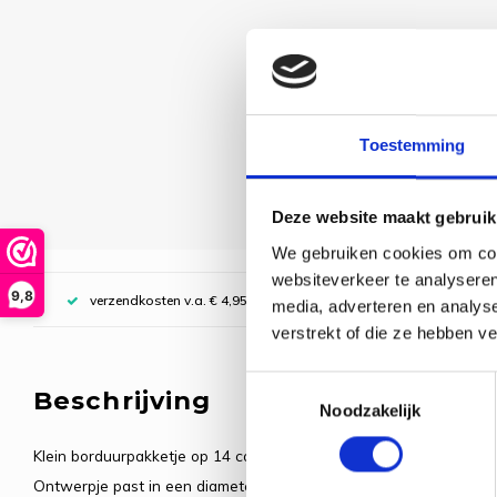
Toestemming
Deze website maakt gebruik
We gebruiken cookies om cont
websiteverkeer te analyseren
9,8
verzendkosten v.a. € 4,95, boven € 70,00 gratis (NL)
media, adverteren en analys
verstrekt of die ze hebben v
Toestemmingsselectie
Beschrijving
Noodzakelijk
Klein borduurpakketje op 14 count aida (5,5 kr/cm).
Ontwerpje past in een diameter van 64mm.