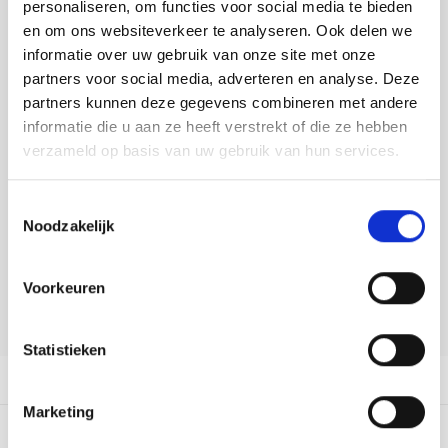
Toevoegen aan winkelwagen
Tafelkleden voorbedrukt
Merej
Shetl
Woola
personaliseren, om functies voor social media te bieden
Tiny 
Krein
Nalle
en om ons websiteverkeer te analyseren. Ook delen we
Buy now, pay later
informatie over uw gebruik van onze site met onze
Tafelkleden met telpatroon
PAKO
Torin
Kreini
Nalle
DELEN:
partners voor social media, adverteren en analyse. Deze
Bekijk meer varianten:
partners kunnen deze gegevens combineren met andere
Permi
Veron
Krein
Novit
informatie die u aan ze heeft verstrekt of die ze hebben
verzameld op basis van uw gebruik van hun services.
Resty
Krein
Novit
Heeft u een vraag over dit
artikel?
Rico 
Toestemmingsselectie
Krein
Soint
Noodzakelijk
Onze medewerker helpt u met plezier! We proberen uw e-mail zo
Rico 
snel mogelijk te beantwoorden. Sneller hulp nodig? Bel onze
Rainb
Tuuli
klantenservice: 0592273685.
Voorkeuren
RIOLI
Stuur een e-mail
Rainb
Viola
Statistieken
RTO
Rainb
Viola
Productomschrijving
Stitc
Marketing
Rainb
Viola 
0
STERREN OP BASIS VAN
0
BEOORDELINGEN
Studi