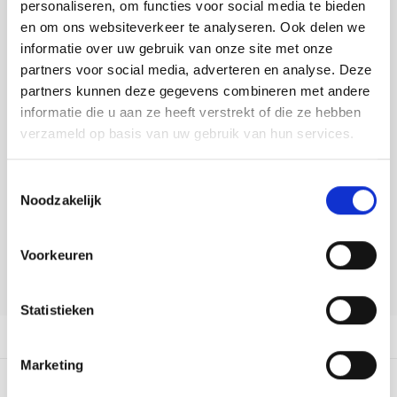
Toevoegen aan winkelwagen
Tafelkleden voorbedrukt
Merej
Shetl
Woola
personaliseren, om functies voor social media te bieden
Soda 
Krein
Nalle
en om ons websiteverkeer te analyseren. Ook delen we
Buy now, pay later
informatie over uw gebruik van onze site met onze
Tafelkleden met telpatroon
PAKO
Torin
Tiny 
Kreini
Nalle
DELEN:
partners voor social media, adverteren en analyse. Deze
Bekijk meer varianten:
partners kunnen deze gegevens combineren met andere
Permi
Veron
Krein
Novit
informatie die u aan ze heeft verstrekt of die ze hebben
verzameld op basis van uw gebruik van hun services.
Resty
Krein
Novit
Heeft u een vraag over dit
artikel?
Rico 
Toestemmingsselectie
Krein
Soint
Noodzakelijk
Onze medewerker helpt u met plezier! We proberen uw e-mail zo
Rico 
snel mogelijk te beantwoorden. Sneller hulp nodig? Bel onze
Rainb
Tuuli
klantenservice: 0592273685.
Voorkeuren
RIOLI
Stuur een e-mail
Rainb
Viola
Statistieken
RTO
Rainb
Viola
Productomschrijving
Stitc
Marketing
Rainb
Viola 
0
STERREN OP BASIS VAN
0
BEOORDELINGEN
Studi