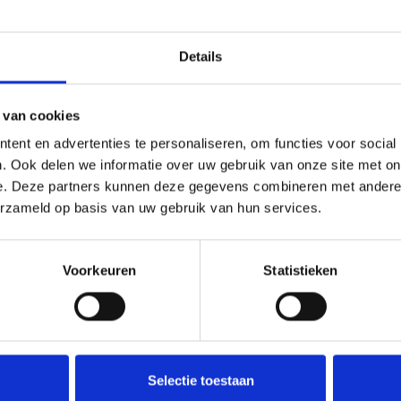
Onze medewerker helpt u met plezier! We probe
nodig? Bel onze klantenservice: 0592273685.
Details
Stuur een e-mail
 van cookies
ent en advertenties te personaliseren, om functies voor social
. Ook delen we informatie over uw gebruik van onze site met on
Goedgekeurd door Webwinkelkeur
betaling achteraf mo
e. Deze partners kunnen deze gegevens combineren met andere i
erzameld op basis van uw gebruik van hun services.
Voorkeuren
Statistieken
Selectie toestaan