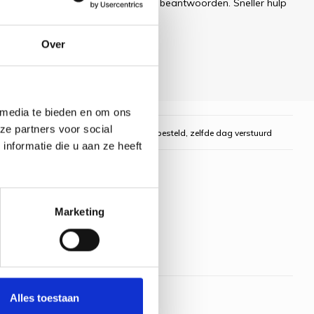
ren uw e-mail zo snel mogelijk te beantwoorden. Sneller hulp
Over
 media te bieden en om ons
ze partners voor social
gelijk
Voor 16:00 uur besteld, zelfde dag verstuurd
nformatie die u aan ze heeft
Marketing
Alles toestaan