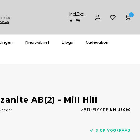
Incl.
Excl.
0
BTW
dingen
Nieuwsbrief
Blogs
Cadeaubon
anite AB(2) - Mill Hill
evoegen
ARTIKELCODE
MH-13090
3 OP VOORRAAD