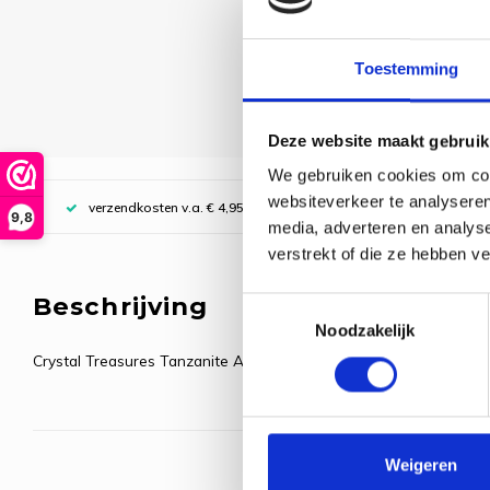
Toestemming
Deze website maakt gebruik
We gebruiken cookies om cont
websiteverkeer te analyseren
verzendkosten v.a. € 4,95, boven € 70,00 gratis (NL)
9,8
media, adverteren en analys
verstrekt of die ze hebben v
Beschrijving
Toestemmingsselectie
Noodzakelijk
Crystal Treasures Tanzanite AB (doosje met 2 stuks) mh-13090
Weigeren