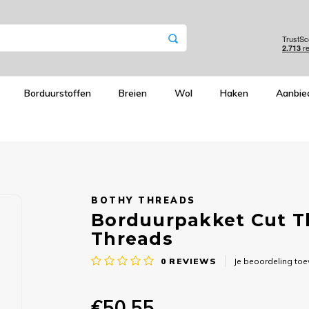
Borduurstoffen
Breien
Wol
Haken
Aanbie
BOTHY THREADS
Borduurpakket Cut Th
Threads
0
REVIEWS
Je beoordeling to
€50,55