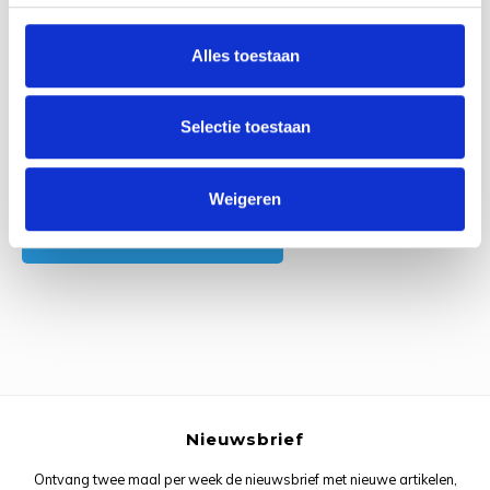
1
Beoordelen
Rainb
Viola
Studi
Alles toestaan
Rainb
Viola
korti
Rainb
Wonde
Verva
Selectie toestaan
Rainb
Wonde
Alle reviews
Weigeren
Rico M
Je beoordeling toevoegen
Rico S
Kleur
The C
Nieuwsbrief
Venus 
Ontvang twee maal per week de nieuwsbrief met nieuwe artikelen,