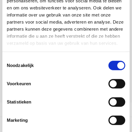
personaliseren, om functies voor social media te bieden
Tafelkleden voorbedrukt
Merej
Shetl
Woola
Soda 
Krein
Nalle
en om ons websiteverkeer te analyseren. Ook delen we
Buy now, pay later
informatie over uw gebruik van onze site met onze
Tafelkleden met telpatroon
PAKO
Torin
DELEN:
Tiny 
Kreini
Nalle
partners voor social media, adverteren en analyse. Deze
Bekijk meer varianten:
partners kunnen deze gegevens combineren met andere
Permi
Veron
Krein
Novit
informatie die u aan ze heeft verstrekt of die ze hebben
verzameld op basis van uw gebruik van hun services.
Resty
Heeft u een vraag over dit
Krein
Novit
artikel?
Toestemmingsselectie
Rico 
Krein
Soint
Noodzakelijk
Onze medewerker helpt u met plezier! We proberen uw e-mail zo
snel mogelijk te beantwoorden. Sneller hulp nodig? Bel onze
Rico 
klantenservice: 0592273685.
Rainb
Tuuli
Voorkeuren
RIOLI
Stuur een e-mail
Rainb
Viola
Statistieken
RTO
Rainb
Viola
Productomschrijving
Stitc
Marketing
Rainb
Viola 
4
STERREN OP BASIS VAN
1
BEOORDELINGEN
Studi