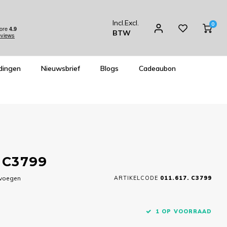
Incl.
Excl.
0
BTW
dingen
Nieuwsbrief
Blogs
Cadeaubon
e C3799
evoegen
ARTIKELCODE
011.617. C3799
1 OP VOORRAAD