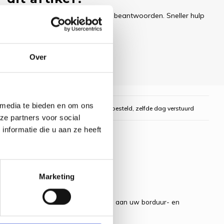
ren uw e-mail zo snel mogelijk te beantwoorden. Sneller hulp
Over
 media te bieden en om ons
gelijk
Voor 16:00 uur besteld, zelfde dag verstuurd
ze partners voor social
nformatie die u aan ze heeft
Marketing
rtje.
m een klein glittertje toe te voegen aan uw borduur- en