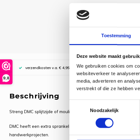
Toestemming
Deze website maakt gebruik
We gebruiken cookies om cont
verzendkosten v.a. € 4,95, boven € 70,00 gratis (NL)
websiteverkeer te analyseren
9,8
media, adverteren en analys
verstrekt of die ze hebben v
Beschrijving
Toestemmingsselectie
Noodzakelijk
Streng DMC splijtzijde of mouliné uit de serie Etoile, splitsbaar in 
DMC heeft een extra sprankeling aan hun katoenen strengen toege
handwerkprojecten.