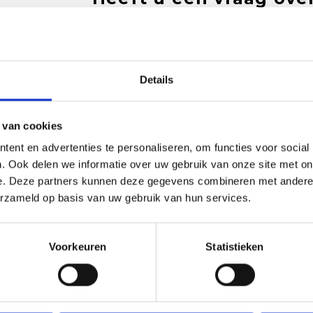
Onze medewerker helpt u met plezier! We probe
nodig? Bel onze klantenservice: 0592273685.
Stuur een e-mail
Details
 van cookies
ent en advertenties te personaliseren, om functies voor social
Goedgekeurd door Webwinkelkeur
betaling achteraf mo
. Ook delen we informatie over uw gebruik van onze site met on
e. Deze partners kunnen deze gegevens combineren met andere i
erzameld op basis van uw gebruik van hun services.
Voorkeuren
Statistieken
6 draden, lengte 8 meter. Dit garen heeft een lichte sprankeling of glitte
voegd, Etoile is een reeks van 35 superzachte, sprankelende tinten o