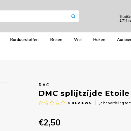
Borduurstoffen
Breien
Wol
Haken
Aanbie
DMC
DMC splijtzijde Etoil
0
REVIEWS
Je beoordeling to
€2,50