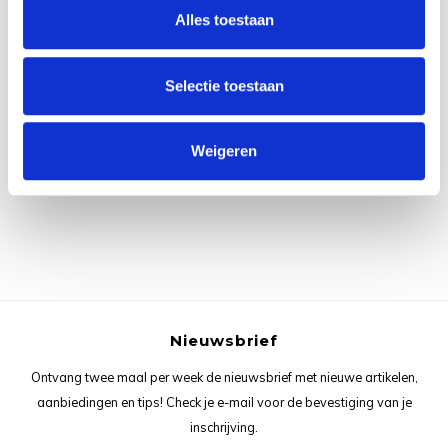
Rainb
Viola
Alles toestaan
Studi
Rainb
Viola
korti
Selectie toestaan
Alle reviews
Rainb
Wonde
Verva
Weigeren
Je beoordeling toevoegen
Rainb
Wonde
Rico M
Rico S
Kleur
Nieuwsbrief
The C
Ontvang twee maal per week de nieuwsbrief met nieuwe artikelen,
aanbiedingen en tips! Check je e-mail voor de bevestiging van je
Venus 
inschrijving.