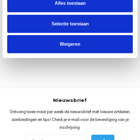
Alles toestaan
Rainb
Viola
Studi
Rainb
Viola
korti
Selectie toestaan
Alle reviews
Rainb
Wonde
Verva
Je beoordeling toevoegen
Weigeren
Rainb
Wonde
Rico M
Rico S
Kleur
Nieuwsbrief
The C
Ontvang twee maal per week de nieuwsbrief met nieuwe artikelen,
aanbiedingen en tips! Check je e-mail voor de bevestiging van je
Venus 
inschrijving.