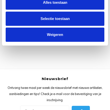
Alles toestaan
Rainb
Viola
Studi
Rainb
Viola
korti
Selectie toestaan
Alle reviews
Rainb
Wonde
Verva
Je beoordeling toevoegen
Weigeren
Rainb
Wonde
Rico M
Rico S
Kleur
Nieuwsbrief
The C
Ontvang twee maal per week de nieuwsbrief met nieuwe artikelen,
aanbiedingen en tips! Check je e-mail voor de bevestiging van je
Venus 
inschrijving.