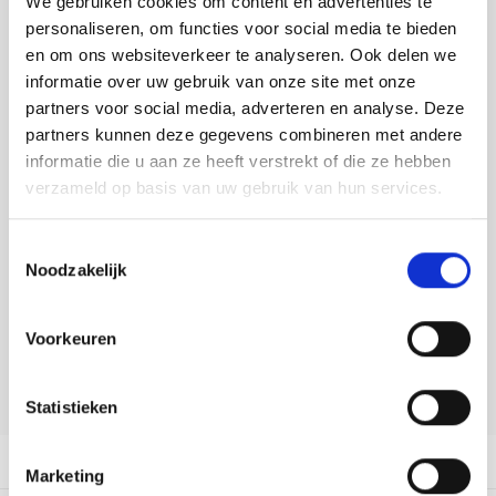
We gebruiken cookies om content en advertenties te
Tafelkleden voorbedrukt
Merej
Shetl
Woola
Tiny 
Krein
Nalle
personaliseren, om functies voor social media te bieden
Toevoegen aan winkelwagen
en om ons websiteverkeer te analyseren. Ook delen we
Tafelkleden met telpatroon
PAKO
Torin
Kreini
Nalle
Buy now, pay later
informatie over uw gebruik van onze site met onze
partners voor social media, adverteren en analyse. Deze
Permi
Veron
DELEN:
Krein
Novit
partners kunnen deze gegevens combineren met andere
Bekijk meer varianten:
informatie die u aan ze heeft verstrekt of die ze hebben
Resty
Krein
Novit
verzameld op basis van uw gebruik van hun services.
Rico 
Heeft u een vraag over dit
Krein
Soint
Toestemmingsselectie
artikel?
Noodzakelijk
Rico 
Rainb
Tuuli
Onze medewerker helpt u met plezier! We proberen uw e-mail zo
snel mogelijk te beantwoorden. Sneller hulp nodig? Bel onze
RIOLI
Voorkeuren
klantenservice: 0592273685.
Rainb
Viola
RTO
Stuur een e-mail
Rainb
Viola
Statistieken
Stitc
Rainb
Viola 
Productomschrijving
Marketing
Studi