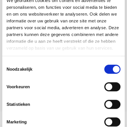
We gebruiken cookies om content en advertenties te
Tafelkleden voorbedrukt
Merej
Shetl
Woola
Tiny 
Krein
Nalle
personaliseren, om functies voor social media te bieden
Toevoegen aan winkelwagen
en om ons websiteverkeer te analyseren. Ook delen we
Tafelkleden met telpatroon
PAKO
Torin
Kreini
Nalle
Buy now, pay later
informatie over uw gebruik van onze site met onze
partners voor social media, adverteren en analyse. Deze
Permi
Veron
DELEN:
Krein
Novit
partners kunnen deze gegevens combineren met andere
Bekijk meer varianten:
informatie die u aan ze heeft verstrekt of die ze hebben
Resty
Krein
Novit
verzameld op basis van uw gebruik van hun services.
Rico 
Heeft u een vraag over dit
Krein
Soint
Toestemmingsselectie
artikel?
Noodzakelijk
Rico 
Rainb
Tuuli
Onze medewerker helpt u met plezier! We proberen uw e-mail zo
snel mogelijk te beantwoorden. Sneller hulp nodig? Bel onze
RIOLI
Voorkeuren
klantenservice: 0592273685.
Rainb
Viola
RTO
Stuur een e-mail
Rainb
Viola
Statistieken
Stitc
Rainb
Viola 
Productomschrijving
Marketing
Studi