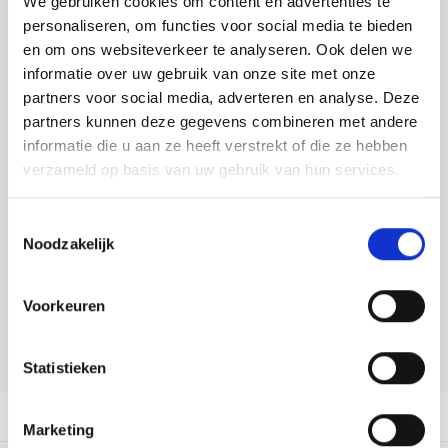
We gebruiken cookies om content en advertenties te
Tafelkleden voorbedrukt
Merej
Shetl
Woola
Soda 
Krein
Nalle
personaliseren, om functies voor social media te bieden
Toevoegen aan winkelwagen
en om ons websiteverkeer te analyseren. Ook delen we
Tafelkleden met telpatroon
PAKO
Torin
Tiny 
Kreini
Nalle
Buy now, pay later
informatie over uw gebruik van onze site met onze
partners voor social media, adverteren en analyse. Deze
Permi
Veron
DELEN:
Krein
Novit
partners kunnen deze gegevens combineren met andere
Bekijk meer varianten:
informatie die u aan ze heeft verstrekt of die ze hebben
Resty
Krein
Novit
verzameld op basis van uw gebruik van hun services.
Rico 
Heeft u een vraag over dit
Krein
Soint
Toestemmingsselectie
artikel?
Noodzakelijk
Rico 
Rainb
Tuuli
Onze medewerker helpt u met plezier! We proberen uw e-mail zo
snel mogelijk te beantwoorden. Sneller hulp nodig? Bel onze
RIOLI
Voorkeuren
klantenservice: 0592273685.
Rainb
Viola
RTO
Stuur een e-mail
Rainb
Viola
Statistieken
Stitc
Rainb
Viola 
Productomschrijving
Marketing
Studi