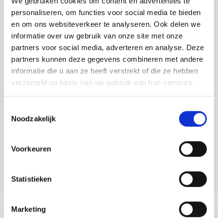
We gebruiken cookies om content en advertenties te
Tafelkleden voorbedrukt
Merej
Shetl
Woola
Tiny 
Krein
Nalle
personaliseren, om functies voor social media te bieden
Toevoegen aan winkelwagen
en om ons websiteverkeer te analyseren. Ook delen we
Tafelkleden met telpatroon
PAKO
Torin
Kreini
Nalle
Buy now, pay later
informatie over uw gebruik van onze site met onze
partners voor social media, adverteren en analyse. Deze
Permi
Veron
DELEN:
Krein
Novit
partners kunnen deze gegevens combineren met andere
Bekijk meer varianten:
informatie die u aan ze heeft verstrekt of die ze hebben
Resty
Krein
Novit
verzameld op basis van uw gebruik van hun services.
Rico 
Heeft u een vraag over dit
Krein
Soint
Toestemmingsselectie
artikel?
Noodzakelijk
Rico 
Rainb
Tuuli
Onze medewerker helpt u met plezier! We proberen uw e-mail zo
snel mogelijk te beantwoorden. Sneller hulp nodig? Bel onze
RIOLI
Voorkeuren
klantenservice: 0592273685.
Rainb
Viola
RTO
Stuur een e-mail
Rainb
Viola
Statistieken
Stitc
Rainb
Viola 
Productomschrijving
Marketing
Studi