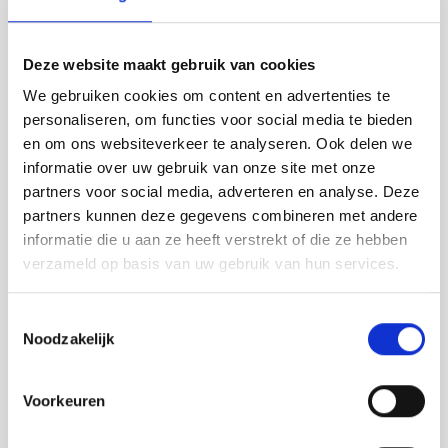
Tafelkleden voorbedrukt
Merej
Shetl
Woola
VOOR 16:00 UUR OP WERKDAGEN BESTELD, DIRECT
Tiny 
Krein
Nalle
VERZONDEN.
Tafelkleden met telpatroon
PAKO
Torin
Deze website maakt gebruik van cookies
Kreini
Nalle
MAAK EEN KEUZE:
*
We gebruiken cookies om content en advertenties te
Permi
Veron
Studio Koekoek Eco Canvas Dark Gray 11518 - 100 x 150 cm -
Krein
Novit
personaliseren, om functies voor social media te bieden
€12,47
en om ons websiteverkeer te analyseren. Ook delen we
Resty
Krein
Novit
informatie over uw gebruik van onze site met onze
Toevoegen aan winkelwagen
partners voor social media, adverteren en analyse. Deze
Rico 
Buy now, pay later
partners kunnen deze gegevens combineren met andere
Krein
Soint
informatie die u aan ze heeft verstrekt of die ze hebben
Rico 
DELEN:
verzameld op basis van uw gebruik van hun services.
Rainb
Tuuli
Bekijk meer varianten:
RIOLI
Rainb
Viola
Toestemmingsselectie
Noodzakelijk
Heeft u een vraag over dit
RTO
Rainb
Viola
artikel?
Stitc
Voorkeuren
Rainb
Viola 
Onze medewerker helpt u met plezier! We proberen uw e-mail zo
snel mogelijk te beantwoorden. Sneller hulp nodig? Bel onze
Studi