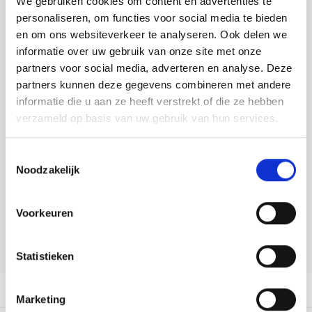
We gebruiken cookies om content en advertenties te
Tafelkleden voorbedrukt
Merej
Shetl
Woola
Tiny 
Krein
Nalle
personaliseren, om functies voor social media te bieden
Toevoegen aan winkelwagen
en om ons websiteverkeer te analyseren. Ook delen we
Tafelkleden met telpatroon
PAKO
Torin
Kreini
Nalle
Buy now, pay later
informatie over uw gebruik van onze site met onze
partners voor social media, adverteren en analyse. Deze
Permi
Veron
DELEN:
Krein
Novit
partners kunnen deze gegevens combineren met andere
Bekijk meer varianten:
informatie die u aan ze heeft verstrekt of die ze hebben
Resty
Krein
Novit
verzameld op basis van uw gebruik van hun services.
Rico 
Heeft u een vraag over dit
Krein
Soint
Toestemmingsselectie
artikel?
Noodzakelijk
Rico 
Rainb
Tuuli
Onze medewerker helpt u met plezier! We proberen uw e-mail zo
snel mogelijk te beantwoorden. Sneller hulp nodig? Bel onze
RIOLI
Voorkeuren
klantenservice: 0592273685.
Rainb
Viola
RTO
Stuur een e-mail
Rainb
Viola
Statistieken
Stitc
Rainb
Viola 
Productomschrijving
Marketing
Studi