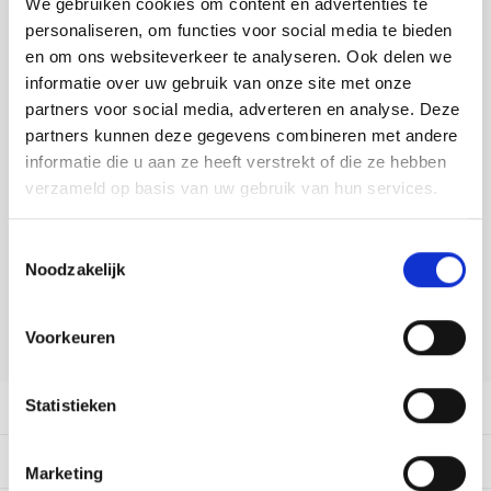
We gebruiken cookies om content en advertenties te
Tafelkleden voorbedrukt
Merej
Shetl
Woola
Soda 
Krein
Nalle
personaliseren, om functies voor social media te bieden
Buy now, pay later
en om ons websiteverkeer te analyseren. Ook delen we
Tafelkleden met telpatroon
PAKO
Torin
DELEN:
Tiny 
Kreini
Nalle
informatie over uw gebruik van onze site met onze
Bekijk meer varianten:
partners voor social media, adverteren en analyse. Deze
Permi
Veron
Krein
Novit
partners kunnen deze gegevens combineren met andere
informatie die u aan ze heeft verstrekt of die ze hebben
Resty
Heeft u een vraag over dit
Krein
Novit
verzameld op basis van uw gebruik van hun services.
artikel?
Rico 
Krein
Soint
Toestemmingsselectie
Onze medewerker helpt u met plezier! We proberen uw e-mail zo
Noodzakelijk
snel mogelijk te beantwoorden. Sneller hulp nodig? Bel onze
Rico 
klantenservice: 0592273685.
Rainb
Tuuli
RIOLI
Stuur een e-mail
Voorkeuren
Rainb
Viola
RTO
Rainb
Viola
Statistieken
Productomschrijving
Stitc
Rainb
Viola 
Dit vind je misschien ook leuk:
Marketing
Studi