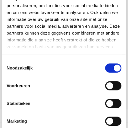
Tafelkleden voorbedrukt
Merej
Shetl
Woola
personaliseren, om functies voor social media te bieden
Tiny 
Krein
Nalle
Toevoegen aan winkelwagen
en om ons websiteverkeer te analyseren. Ook delen we
Tafelkleden met telpatroon
PAKO
Torin
Buy now, pay later
informatie over uw gebruik van onze site met onze
Kreini
Nalle
partners voor social media, adverteren en analyse. Deze
DELEN:
Permi
Veron
partners kunnen deze gegevens combineren met andere
Krein
Novit
Bekijk meer varianten:
informatie die u aan ze heeft verstrekt of die ze hebben
Resty
verzameld op basis van uw gebruik van hun services.
Krein
Novit
Heeft u een vraag over dit
Rico 
Krein
Soint
Toestemmingsselectie
artikel?
Noodzakelijk
Rico 
Onze medewerker helpt u met plezier! We proberen uw e-mail zo
Rainb
Tuuli
snel mogelijk te beantwoorden. Sneller hulp nodig? Bel onze
klantenservice: 0592273685.
Voorkeuren
RIOLI
Rainb
Viola
Stuur een e-mail
RTO
Statistieken
Rainb
Viola
Stitc
Productomschrijving
Rainb
Viola 
Marketing
Studi