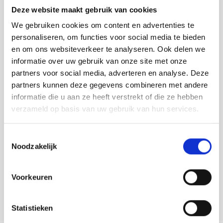
Tafelkleden voorbedrukt
Merej
Shetl
Woola
Breipakket Lamana Pullover Esther - Roma + Como Cashmere -
Deze website maakt gebruik van cookies
Tiny 
Krein
Nalle
Maat S - €146,55
We gebruiken cookies om content en advertenties te
Tafelkleden met telpatroon
PAKO
Torin
Kreini
Nalle
personaliseren, om functies voor social media te bieden
Toevoegen aan winkelwagen
en om ons websiteverkeer te analyseren. Ook delen we
Permi
Veron
Krein
Novit
Buy now, pay later
informatie over uw gebruik van onze site met onze
partners voor social media, adverteren en analyse. Deze
Resty
DELEN:
Krein
Novit
partners kunnen deze gegevens combineren met andere
Bekijk meer varianten:
informatie die u aan ze heeft verstrekt of die ze hebben
Rico 
Krein
Soint
verzameld op basis van uw gebruik van hun services.
Rico 
Heeft u een vraag over dit
Rainb
Tuuli
Toestemmingsselectie
artikel?
Noodzakelijk
RIOLI
Rainb
Viola
Onze medewerker helpt u met plezier! We proberen uw e-mail zo
snel mogelijk te beantwoorden. Sneller hulp nodig? Bel onze
RTO
Voorkeuren
klantenservice: 0592273685.
Rainb
Viola
Stitc
Stuur een e-mail
Rainb
Viola 
Statistieken
Studi