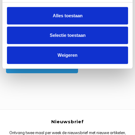
0
Reviews
Rainb
Viola
Studi
Alles toestaan
Rainb
Viola
korti
Rainb
Wonde
Verva
Selectie toestaan
Rainb
Wonde
Alle reviews
Weigeren
Rico M
Je beoordeling toevoegen
Rico S
Kleur
The C
Nieuwsbrief
Venus 
Ontvang twee maal per week de nieuwsbrief met nieuwe artikelen,