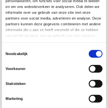
personaliseren, om functies voor social media te bieden
Tafelkleden voorbedrukt
Merej
Shetl
Woola
Tiny 
Krein
Nalle
en om ons websiteverkeer te analyseren. Ook delen we
Buy now, pay later
informatie over uw gebruik van onze site met onze
Tafelkleden met telpatroon
PAKO
Torin
Kreini
Nalle
DELEN:
partners voor social media, adverteren en analyse. Deze
Bekijk meer varianten:
partners kunnen deze gegevens combineren met andere
Permi
Veron
Krein
Novit
informatie die u aan ze heeft verstrekt of die ze hebben
verzameld op basis van uw gebruik van hun services.
Resty
Heeft u een vraag over dit
Krein
Novit
artikel?
Toestemmingsselectie
Rico 
Krein
Soint
Noodzakelijk
Onze medewerker helpt u met plezier! We proberen uw e-mail zo
snel mogelijk te beantwoorden. Sneller hulp nodig? Bel onze
Rico 
Rainb
Tuuli
klantenservice: 0592273685.
Voorkeuren
RIOLI
Stuur een e-mail
Rainb
Viola
Statistieken
RTO
Rainb
Viola
Productomschrijving
Stitc
Marketing
Rainb
Viola 
0
STERREN OP BASIS VAN
0
BEOORDELINGEN
Studi