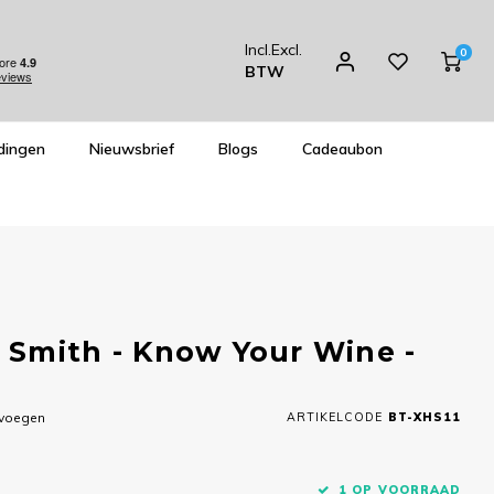
Incl.
Excl.
0
BTW
dingen
Nieuwsbrief
Blogs
Cadeaubon
Smith - Know Your Wine -
evoegen
ARTIKELCODE
BT-XHS11
1 OP VOORRAAD