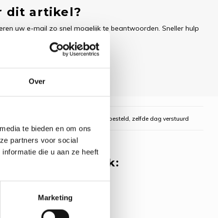
 dit artikel?
ren uw e-mail zo snel mogelijk te beantwoorden. Sneller hulp
Over
gelijk
Voor 16:00 uur besteld, zelfde dag verstuurd
 media te bieden en om ons
ze partners voor social
nformatie die u aan ze heeft
 misschien ook leuk:
rpakket Helen
- Know Your Gin
Marketing
y Threads