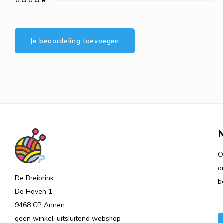
Je beoordeling toevoegen
O
a
De Breibrink
b
De Haven 1
9468 CP Annen
geen winkel, uitsluitend webshop