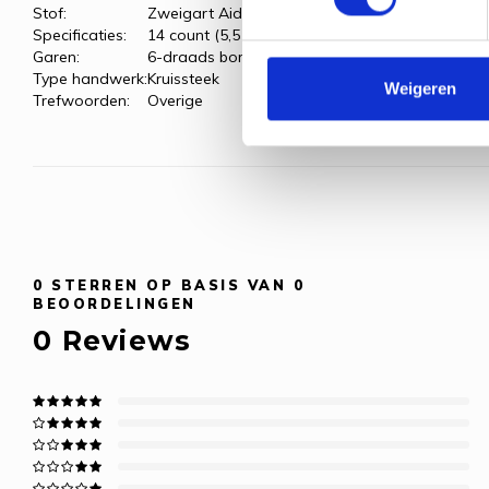
Stof:
Zweigart Aida, wit
Specificaties:
14 count (5,5 kr/cm)
Garen:
6-draads borduurgaren
Type handwerk:
Kruissteek
Weigeren
Trefwoorden:
Overige
0
STERREN OP BASIS VAN
0
BEOORDELINGEN
0
Reviews