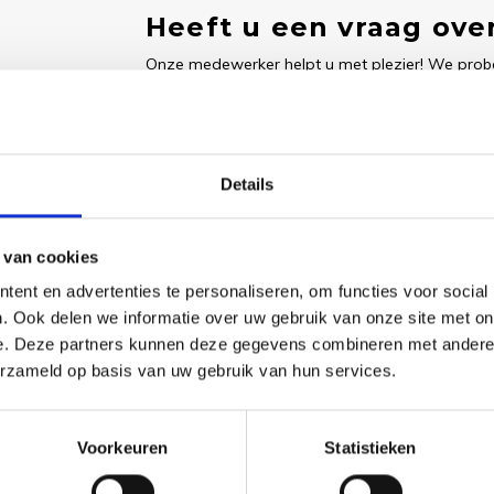
Heeft u een vraag over
Onze medewerker helpt u met plezier! We probe
nodig? Bel onze klantenservice: 0592273685.
Stuur een e-mail
Details
 van cookies
Goedgekeurd door Webwinkelkeur
betaling achteraf mo
ent en advertenties te personaliseren, om functies voor social
. Ook delen we informatie over uw gebruik van onze site met on
e. Deze partners kunnen deze gegevens combineren met andere i
Dit vind je
erzameld op basis van uw gebruik van hun services.
Borduu
Smith 
Voorkeuren
Statistieken
- Both
€46,40