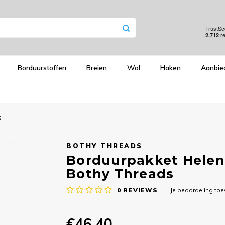
Borduurstoffen
Breien
Wol
Haken
Aanbie
s
BOTHY THREADS
Borduurpakket Helen 
Bothy Threads
0
REVIEWS
Je beoordeling to
€46,40