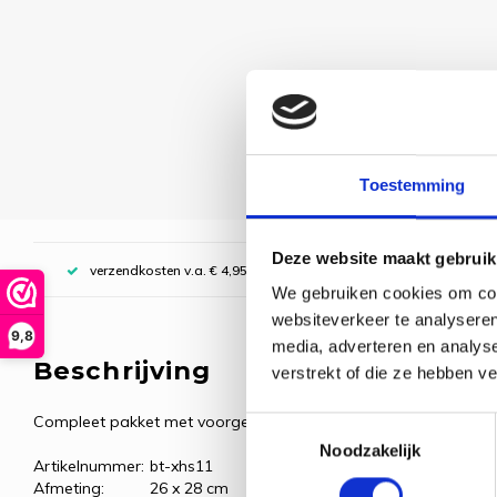
Toestemming
Deze website maakt gebruik
verzendkosten v.a. € 4,95, boven € 70,00 gratis (NL)
We gebruiken cookies om cont
websiteverkeer te analyseren
9,8
media, adverteren en analys
Beschrijving
verstrekt of die ze hebben v
Compleet pakket met voorgesorteerde borduurgarens.
Toestemmingsselectie
Noodzakelijk
Artikelnummer:
bt-xhs11
Afmeting:
26 x 28 cm