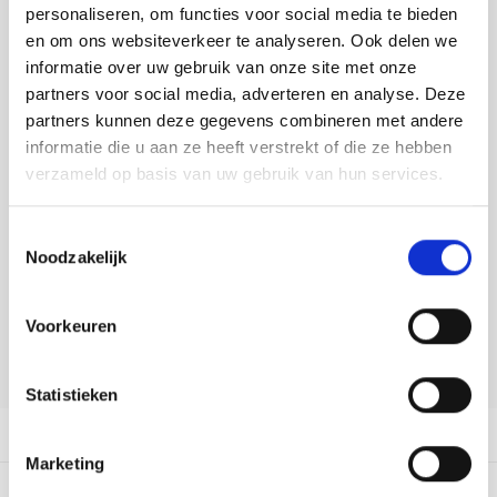
Tafelkleden voorbedrukt
Merej
Shetl
Woola
personaliseren, om functies voor social media te bieden
Toevoegen aan winkelwagen
Tiny 
Krein
Nalle
en om ons websiteverkeer te analyseren. Ook delen we
Buy now, pay later
Tafelkleden met telpatroon
PAKO
Torin
informatie over uw gebruik van onze site met onze
Kreini
Nalle
partners voor social media, adverteren en analyse. Deze
DELEN:
Permi
Veron
partners kunnen deze gegevens combineren met andere
Bekijk meer varianten:
Krein
Novit
informatie die u aan ze heeft verstrekt of die ze hebben
Resty
verzameld op basis van uw gebruik van hun services.
Krein
Novit
Heeft u een vraag over dit
Rico 
artikel?
Toestemmingsselectie
Krein
Soint
Noodzakelijk
Onze medewerker helpt u met plezier! We proberen uw e-mail zo
Rico 
Rainb
Tuuli
snel mogelijk te beantwoorden. Sneller hulp nodig? Bel onze
klantenservice: 0592273685.
Voorkeuren
RIOLI
Rainb
Viola
Stuur een e-mail
RTO
Statistieken
Rainb
Viola
Productomschrijving
Stitc
Rainb
Viola 
Marketing
Studi