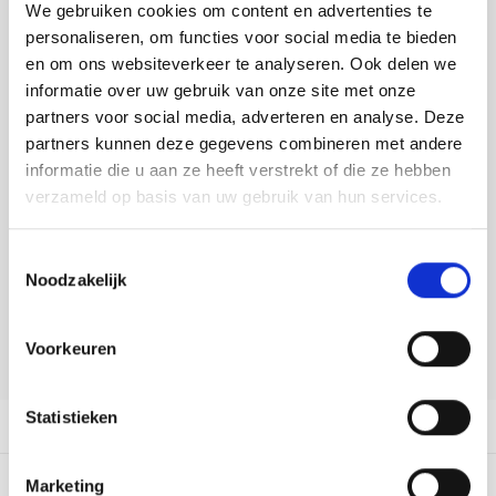
Tafelkleden voorbedrukt
Merej
Shetl
Woola
Toevoegen aan winkelwagen
We gebruiken cookies om content en advertenties te
Soda 
Krein
Nalle
personaliseren, om functies voor social media te bieden
Buy now, pay later
Tafelkleden met telpatroon
PAKO
Torin
en om ons websiteverkeer te analyseren. Ook delen we
Tiny 
Kreini
Nalle
informatie over uw gebruik van onze site met onze
DELEN:
Permi
Veron
partners voor social media, adverteren en analyse. Deze
Bekijk meer varianten:
Krein
Novit
partners kunnen deze gegevens combineren met andere
Resty
informatie die u aan ze heeft verstrekt of die ze hebben
Krein
Novit
Heeft u een vraag over dit
verzameld op basis van uw gebruik van hun services.
artikel?
Rico 
Krein
Soint
Toestemmingsselectie
Onze medewerker helpt u met plezier! We proberen uw e-mail zo
Rico 
Noodzakelijk
snel mogelijk te beantwoorden. Sneller hulp nodig? Bel onze
Rainb
Tuuli
klantenservice: 0592273685.
RIOLI
Voorkeuren
Rainb
Viola
Stuur een e-mail
RTO
Rainb
Viola
Statistieken
Productomschrijving
Stitc
Rainb
Viola 
Dit vind je misschien ook leuk:
Marketing
Studi