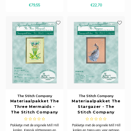
Ancho
€79,55
€22,70
The Stitch Company
The Stitch Company
Materiaalpakket The
Materiaalpakket The
Three Mermaids -
Stargazer - The
The Stitch Company
Stitch Company
Pakketje met de originele Mill Hill
Pakketje met de originele Mill Hill
kralen, Kreinik glittergaren en
kralen en treasures voor patroon