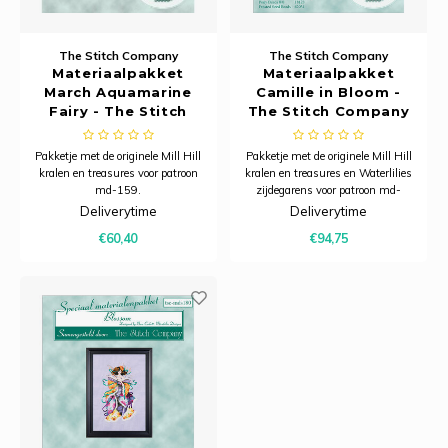
The Stitch Company
The Stitch Company
Materiaalpakket
Materiaalpakket
March Aquamarine
Camille in Bloom -
Fairy - The Stitch
The Stitch Company
Company
Pakketje met de originele Mill Hill
Pakketje met de originele Mill Hill
kralen en treasures voor patroon
kralen en treasures en Waterlilies
md-159.
zijdegarens voor patroon md-
186.
Deliverytime
Deliverytime
€60,40
€94,75