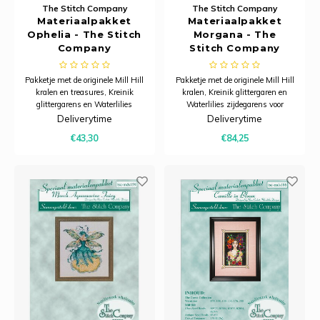
The Stitch Company
The Stitch Company
Materiaalpakket
Materiaalpakket
Ophelia - The Stitch
Morgana - The
Company
Stitch Company
Pakketje met de originele Mill Hill
Pakketje met de originele Mill Hill
kralen en treasures, Kreinik
kralen, Kreinik glittergaren en
glittergarens en Waterlilies
Waterlilies zijdegarens voor
zijdegarens voor patroon md-
patroon md-196.
Deliverytime
Deliverytime
175.
€43,30
€84,25