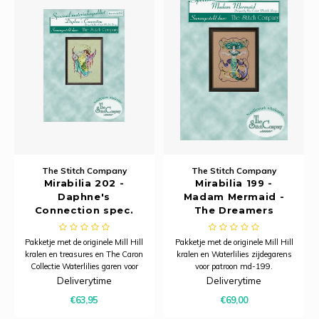
Rose
Merej
Shetl
Woola
Krein
Nalle
Tafelkleden voorbedrukt
Soda 
PAKO
Torin
Kreini
Nalle
Tafelkleden met telpatroon
Tiny 
Permi
Veron
Krein
Novit
Resty
Krein
Novit
Rico 
Krein
Soint
The Stitch Company
The Stitch Company
Rico 
Mirabilia 202 -
Mirabilia 199 -
Rainb
Tuuli
Daphne's
Madam Mermaid -
Connection spec.
The Dreamers
RIOLI
mat.
Collection - spec.
Rainb
Viola
mat.
Pakketje met de originele Mill Hill
Pakketje met de originele Mill Hill
RTO
kralen en treasures en The Caron
kralen en Waterlilies zijdegarens
Rainb
Viola
Collectie Waterlilies garen voor
voor patroon md-199.
patroon md-202. Let op: dit
Deliverytime
Deliverytime
Stitc
sciale materialenpakketje bevat
Rainb
Viola 
€63,95
€69,00
geen patroon, stof en splijtgaren.
Studi