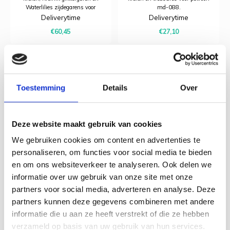
Waterlilies zijdegarens voor
md-088.
patroon md-178.
Deliverytime
Deliverytime
€60,45
€27,10
Toestemming
Details
Over
Deze website maakt gebruik van cookies
We gebruiken cookies om content en advertenties te
personaliseren, om functies voor social media te bieden
en om ons websiteverkeer te analyseren. Ook delen we
informatie over uw gebruik van onze site met onze
partners voor social media, adverteren en analyse. Deze
The Stitch Company
The Stitch Company
Materiaalpakket The
Materiaalpakket Tea
partners kunnen deze gegevens combineren met andere
Baker's Wife - The
- The Stitch
informatie die u aan ze heeft verstrekt of die ze hebben
Stitch Company
Company
verzameld op basis van uw gebruik van hun services.