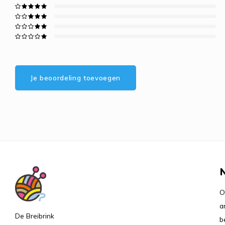
Je beoordeling toevoegen
O
a
De Breibrink
b