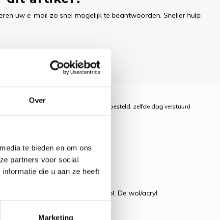
ren uw e-mail zo snel mogelijk te beantwoorden. Sneller hulp
Over
gelijk
Voor 16:00 uur besteld, zelfde dag verstuurd
 media te bieden en om ons
ze partners voor social
nformatie die u aan ze heeft
t van 70% acryl en slechts 30% wol. De wol/acryl
en mooi zacht en mat resultaat.
Marketing