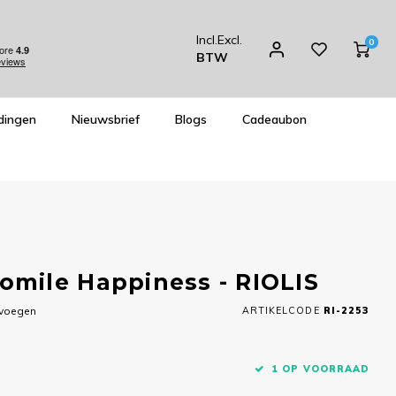
Incl.
Excl.
0
BTW
dingen
Nieuwsbrief
Blogs
Cadeaubon
mile Happiness - RIOLIS
evoegen
ARTIKELCODE
RI-2253
1 OP VOORRAAD