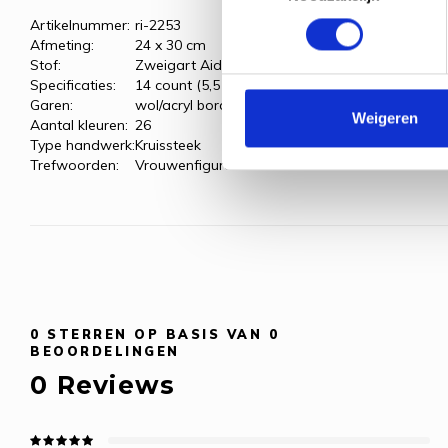
Artikelnummer:
ri-2253
Afmeting:
24 x 30 cm
Stof:
Zweigart Aida, wit
Specificaties:
14 count (5,5 kr/cm)
Garen:
wol/acryl borduurgaren
Weigeren
Aantal kleuren:
26
Type handwerk:
Kruissteek
Trefwoorden:
Vrouwenfiguren
0
STERREN OP BASIS VAN
0
BEOORDELINGEN
0
Reviews