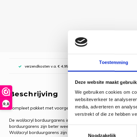
Toestemming
verzendkosten v.a. € 4,95, boven € 70,00 gratis (NL)
Deze website maakt gebruik
We gebruiken cookies om cont
Beschrijving
websiteverkeer te analyseren
9,8
media, adverteren en analys
Compleet pakket met voorgesorteerde borduurgarens.
verstrekt of die ze hebben v
De wol/acryl borduurgarens in de RIOLIS pakketten worden gepro
borduurgarens zijn beter weerstaanbaar tegen slijtage, de kleur b
Toestemmingsselectie
Wol/acryl borduurgarens zijn erg zacht, werken gemakkelijk om 
Noodzakelijk