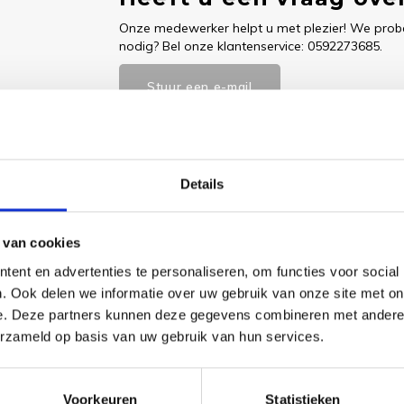
Onze medewerker helpt u met plezier! We probe
nodig? Bel onze klantenservice: 0592273685.
Stuur een e-mail
Details
Goedgekeurd door Webwinkelkeur
betaling achteraf mo
 van cookies
ent en advertenties te personaliseren, om functies voor social
. Ook delen we informatie over uw gebruik van onze site met on
e. Deze partners kunnen deze gegevens combineren met andere i
erzameld op basis van uw gebruik van hun services.
duceerd door het Italiaanse bedrijf Safil. Deze garens zijn gemaak
lijft perfect en ze zijn minder allergeen.
te borduren, zelfs voor de beginnende borduur(d)(st)er. En geeft e
Voorkeuren
Statistieken