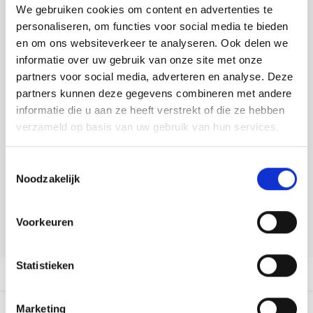
Tafelkleden voorbedrukt
Merej
Shetl
Woola
We gebruiken cookies om content en advertenties te
Toevoegen aan winkelwagen
Tiny 
Krein
Nalle
personaliseren, om functies voor social media te bieden
Buy now, pay later
Tafelkleden met telpatroon
PAKO
Torin
en om ons websiteverkeer te analyseren. Ook delen we
Kreini
Nalle
informatie over uw gebruik van onze site met onze
DELEN:
Permi
Veron
partners voor social media, adverteren en analyse. Deze
Bekijk meer varianten:
Krein
Novit
partners kunnen deze gegevens combineren met andere
Resty
informatie die u aan ze heeft verstrekt of die ze hebben
Krein
Novit
verzameld op basis van uw gebruik van hun services.
Heeft u een vraag over dit
Rico 
artikel?
Krein
Soint
Toestemmingsselectie
Onze medewerker helpt u met plezier! We proberen uw e-mail zo
Rico 
Noodzakelijk
Rainb
Tuuli
snel mogelijk te beantwoorden. Sneller hulp nodig? Bel onze
klantenservice: 0592273685.
RIOLI
Rainb
Viola
Voorkeuren
Stuur een e-mail
RTO
Rainb
Viola
Statistieken
Productomschrijving
Stitc
Rainb
Viola 
Dit vind je misschien ook leuk:
Marketing
Studi