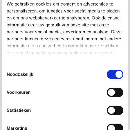
Tafelkleden voorbedrukt
Merej
Shetl
Woola
We gebruiken cookies om content en advertenties te
Toevoegen aan winkelwagen
Tiny 
Krein
Nalle
personaliseren, om functies voor social media te bieden
Buy now, pay later
Tafelkleden met telpatroon
PAKO
Torin
en om ons websiteverkeer te analyseren. Ook delen we
Kreini
Nalle
informatie over uw gebruik van onze site met onze
DELEN:
Permi
Veron
partners voor social media, adverteren en analyse. Deze
Bekijk meer varianten:
Krein
Novit
partners kunnen deze gegevens combineren met andere
Resty
informatie die u aan ze heeft verstrekt of die ze hebben
Krein
Novit
verzameld op basis van uw gebruik van hun services.
Heeft u een vraag over dit
Rico 
artikel?
Krein
Soint
Toestemmingsselectie
Onze medewerker helpt u met plezier! We proberen uw e-mail zo
Rico 
Noodzakelijk
Rainb
Tuuli
snel mogelijk te beantwoorden. Sneller hulp nodig? Bel onze
klantenservice: 0592273685.
RIOLI
Rainb
Viola
Voorkeuren
Stuur een e-mail
RTO
Rainb
Viola
Statistieken
Productomschrijving
Stitc
Rainb
Viola 
Dit vind je misschien ook leuk:
Marketing
Studi