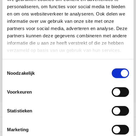
Tafelkleden voorbedrukt
Merej
Shetl
Woola
Buy now, pay later
Tiny 
Krein
Nalle
personaliseren, om functies voor social media te bieden
en om ons websiteverkeer te analyseren. Ook delen we
Tafelkleden met telpatroon
PAKO
Torin
DELEN:
Kreini
Nalle
informatie over uw gebruik van onze site met onze
Bekijk meer varianten:
partners voor social media, adverteren en analyse. Deze
Permi
Veron
partners kunnen deze gegevens combineren met andere
Krein
Novit
informatie die u aan ze heeft verstrekt of die ze hebben
Heeft u een vraag over dit
Resty
verzameld op basis van uw gebruik van hun services.
Krein
Novit
artikel?
Rico 
Krein
Soint
Onze medewerker helpt u met plezier! We proberen uw e-mail zo
Toestemmingsselectie
snel mogelijk te beantwoorden. Sneller hulp nodig? Bel onze
Noodzakelijk
Rico 
klantenservice: 0592273685.
Rainb
Tuuli
Stuur een e-mail
RIOLI
Voorkeuren
Rainb
Viola
RTO
Productomschrijving
Rainb
Viola
Statistieken
Stitc
Dit vind je misschien ook leuk:
Rainb
Viola 
Marketing
Studi