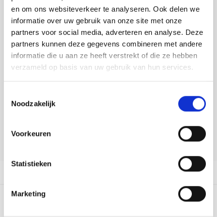
Tafelkleden voorbedrukt
Merej
Shetl
Woola
Buy now, pay later
en om ons websiteverkeer te analyseren. Ook delen we
Tiny 
Krein
Nalle
informatie over uw gebruik van onze site met onze
DELEN:
Tafelkleden met telpatroon
PAKO
Torin
partners voor social media, adverteren en analyse. Deze
Kreini
Nalle
Bekijk meer varianten:
partners kunnen deze gegevens combineren met andere
Permi
Veron
informatie die u aan ze heeft verstrekt of die ze hebben
Krein
Novit
verzameld op basis van uw gebruik van hun services.
Heeft u een vraag over dit
Resty
Krein
Novit
artikel?
Toestemmingsselectie
Rico 
Onze medewerker helpt u met plezier! We proberen uw e-mail zo
Noodzakelijk
Krein
Soint
snel mogelijk te beantwoorden. Sneller hulp nodig? Bel onze
klantenservice: 0592273685.
Rico 
Rainb
Tuuli
Voorkeuren
Stuur een e-mail
RIOLI
Rainb
Viola
Statistieken
RTO
Productomschrijving
Rainb
Viola
Stitc
Marketing
Rainb
Viola 
0
STERREN OP BASIS VAN
0
BEOORDELINGEN
0
Reviews
Studi