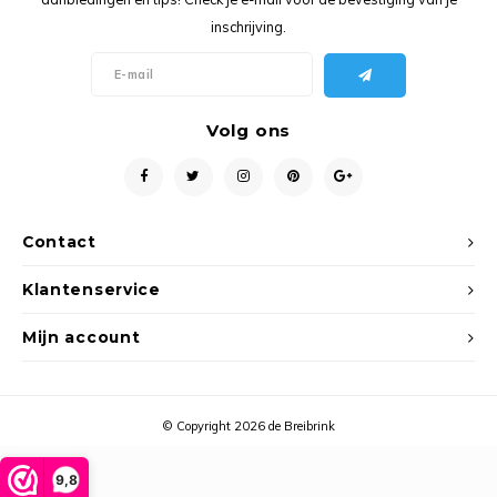
Ancho
inschrijving.
Volg ons
Contact
Klantenservice
Mijn account
© Copyright 2026 de Breibrink
9,8