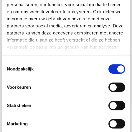
Tafelkleden voorbedrukt
Merej
Shetl
Woola
personaliseren, om functies voor social media te bieden
Tiny 
Krein
Nalle
Toevoegen aan winkelwagen
en om ons websiteverkeer te analyseren. Ook delen we
Buy now, pay later
Tafelkleden met telpatroon
PAKO
Torin
informatie over uw gebruik van onze site met onze
Kreini
Nalle
partners voor social media, adverteren en analyse. Deze
DELEN:
Permi
Veron
partners kunnen deze gegevens combineren met andere
Krein
Novit
Bekijk meer varianten:
informatie die u aan ze heeft verstrekt of die ze hebben
Resty
verzameld op basis van uw gebruik van hun services.
Krein
Novit
Heeft u een vraag over dit
Rico 
Toestemmingsselectie
artikel?
Krein
Soint
Noodzakelijk
Rico 
Onze medewerker helpt u met plezier! We proberen uw e-mail zo
Rainb
Tuuli
snel mogelijk te beantwoorden. Sneller hulp nodig? Bel onze
klantenservice: 0592273685.
Voorkeuren
RIOLI
Rainb
Viola
Stuur een e-mail
RTO
Statistieken
Rainb
Viola
Productomschrijving
Stitc
Rainb
Viola 
Marketing
Studi