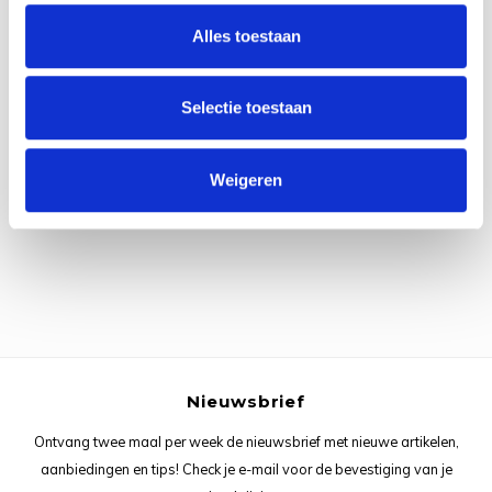
Rainb
Viola
Alles toestaan
Studi
Rainb
Viola
korti
Selectie toestaan
Rainb
Wonde
Verva
Alle reviews
Rainb
Wonde
Weigeren
Je beoordeling toevoegen
Rico M
Rico S
Kleur
The C
Nieuwsbrief
Ontvang twee maal per week de nieuwsbrief met nieuwe artikelen,
Venus 
aanbiedingen en tips! Check je e-mail voor de bevestiging van je