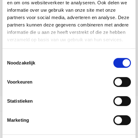
Tafelkleden voorbedrukt
Merej
Shetl
Woola
en om ons websiteverkeer te analyseren. Ook delen we
Soda 
Krein
Nalle
informatie over uw gebruik van onze site met onze
DELEN:
Tafelkleden met telpatroon
PAKO
Torin
partners voor social media, adverteren en analyse. Deze
Bekijk meer varianten:
Tiny 
Kreini
Nalle
partners kunnen deze gegevens combineren met andere
Permi
Veron
informatie die u aan ze heeft verstrekt of die ze hebben
Krein
Novit
Heeft u een vraag over dit
verzameld op basis van uw gebruik van hun services.
artikel?
Resty
Krein
Novit
Toestemmingsselectie
Onze medewerker helpt u met plezier! We proberen uw e-mail zo
Rico 
Noodzakelijk
snel mogelijk te beantwoorden. Sneller hulp nodig? Bel onze
Krein
Soint
klantenservice: 0592273685.
Rico 
Voorkeuren
Rainb
Tuuli
Stuur een e-mail
RIOLI
Rainb
Viola
Statistieken
Productomschrijving
RTO
Rainb
Viola
Marketing
Stitc
0
STERREN OP BASIS VAN
0
BEOORDELINGEN
Rainb
Viola 
0
Reviews
Studi