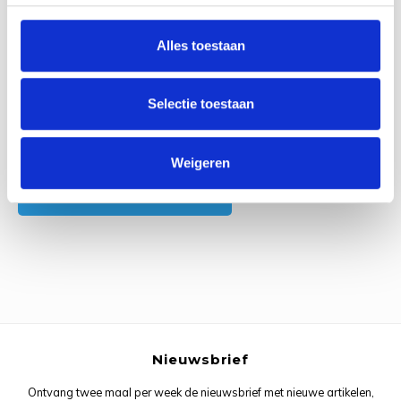
0
Reviews
Rainb
Viola
Studi
Alles toestaan
Rainb
Viola
korti
Rainb
Wonde
Verva
Selectie toestaan
Rainb
Wonde
Alle reviews
Weigeren
Rico M
Je beoordeling toevoegen
Rico S
Kleur
The C
Nieuwsbrief
Venus 
Ontvang twee maal per week de nieuwsbrief met nieuwe artikelen,