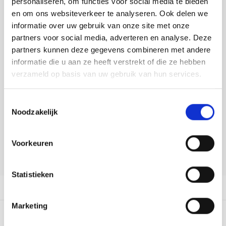
personaliseren, om functies voor social media te bieden
Tafelkleden voorbedrukt
Merej
Shetl
Woola
Soda 
Krein
Nalle
en om ons websiteverkeer te analyseren. Ook delen we
Buy now, pay later
informatie over uw gebruik van onze site met onze
Tafelkleden met telpatroon
PAKO
Torin
DELEN:
Tiny 
Kreini
Nalle
partners voor social media, adverteren en analyse. Deze
Bekijk meer varianten:
partners kunnen deze gegevens combineren met andere
Permi
Veron
Krein
Novit
informatie die u aan ze heeft verstrekt of die ze hebben
verzameld op basis van uw gebruik van hun services.
Resty
Heeft u een vraag over dit
Krein
Novit
artikel?
Toestemmingsselectie
Rico 
Krein
Soint
Noodzakelijk
Onze medewerker helpt u met plezier! We proberen uw e-mail zo
snel mogelijk te beantwoorden. Sneller hulp nodig? Bel onze
Rico 
klantenservice: 0592273685.
Rainb
Tuuli
Voorkeuren
RIOLI
Stuur een e-mail
Rainb
Viola
Statistieken
RTO
Rainb
Viola
Productomschrijving
Stitc
Marketing
Rainb
Viola 
0
STERREN OP BASIS VAN
0
BEOORDELINGEN
Studi