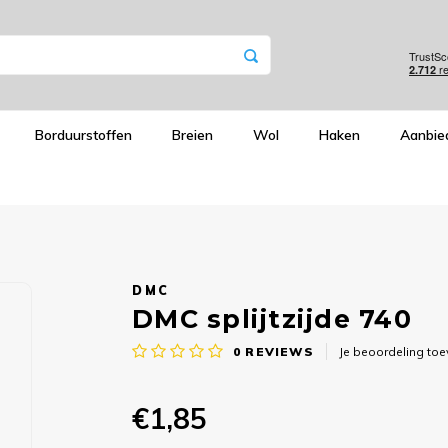
Borduurstoffen
Breien
Wol
Haken
Aanbie
DMC
DMC splijtzijde 740
0
REVIEWS
Je beoordeling to
€1,85