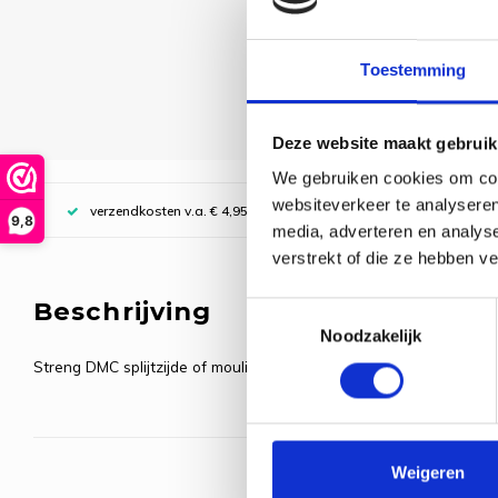
Toestemming
Deze website maakt gebruik
We gebruiken cookies om cont
websiteverkeer te analyseren
verzendkosten v.a. € 4,95, boven € 70,00 gratis (NL)
9,8
media, adverteren en analys
verstrekt of die ze hebben v
Beschrijving
Toestemmingsselectie
Noodzakelijk
Streng DMC splijtzijde of mouliné, splitsbaar in 6 draden, lengte 8
Weigeren