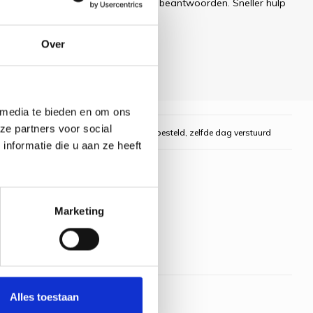
ren uw e-mail zo snel mogelijk te beantwoorden. Sneller hulp
Over
 media te bieden en om ons
ze partners voor social
gelijk
Voor 16:00 uur besteld, zelfde dag verstuurd
nformatie die u aan ze heeft
Marketing
Alles toestaan