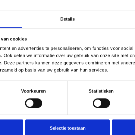
Onze medewerker helpt u met plezier! We probe
nodig? Bel onze klantenservice: 0592273685.
Details
Stuur een e-mail
 van cookies
ent en advertenties te personaliseren, om functies voor social
. Ook delen we informatie over uw gebruik van onze site met on
Goedgekeurd door Webwinkelkeur
betaling achteraf mo
e. Deze partners kunnen deze gegevens combineren met andere i
erzameld op basis van uw gebruik van hun services.
Voorkeuren
Statistieken
 meter.
Selectie toestaan