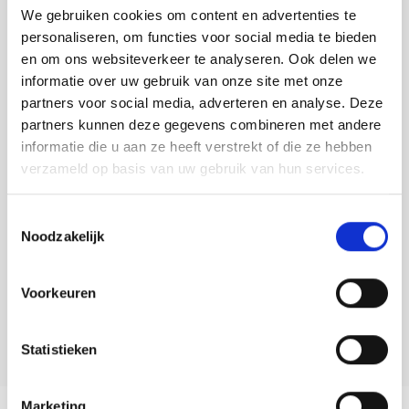
Tafelkleden voorbedrukt
Merej
Shetl
Woola
VERZONDEN.
We gebruiken cookies om content en advertenties te
Tiny 
Krein
Nalle
personaliseren, om functies voor social media te bieden
Tafelkleden met telpatroon
PAKO
Torin
en om ons websiteverkeer te analyseren. Ook delen we
Kreini
Nalle
Toevoegen aan winkelwagen
informatie over uw gebruik van onze site met onze
Buy now, pay later
Permi
Veron
partners voor social media, adverteren en analyse. Deze
Krein
Novit
partners kunnen deze gegevens combineren met andere
DELEN:
Resty
informatie die u aan ze heeft verstrekt of die ze hebben
Krein
Novit
Bekijk meer varianten:
verzameld op basis van uw gebruik van hun services.
Rico 
Krein
Soint
Heeft u een vraag over dit
Toestemmingsselectie
Rico 
Noodzakelijk
artikel?
Rainb
Tuuli
RIOLI
Onze medewerker helpt u met plezier! We proberen uw e-mail zo
Rainb
Viola
Voorkeuren
snel mogelijk te beantwoorden. Sneller hulp nodig? Bel onze
klantenservice: 0592273685.
RTO
Rainb
Viola
Stuur een e-mail
Statistieken
Stitc
Rainb
Viola 
Marketing
Productomschrijving
Studi