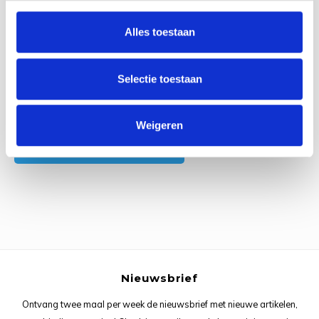
0
Reviews
Rainb
Viola
Alles toestaan
Studi
Rainb
Viola
korti
Selectie toestaan
Rainb
Wonde
Verva
Rainb
Wonde
Alle reviews
Weigeren
Je beoordeling toevoegen
Rico M
Rico S
Kleur
The C
Nieuwsbrief
Venus 
Ontvang twee maal per week de nieuwsbrief met nieuwe artikelen,