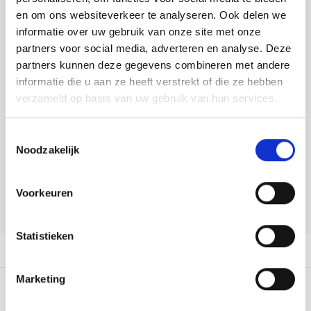
Tafelkleden voorbedrukt
Merej
Shetl
Woola
Buy now, pay later
Tiny 
Krein
Nalle
en om ons websiteverkeer te analyseren. Ook delen we
informatie over uw gebruik van onze site met onze
Tafelkleden met telpatroon
PAKO
Torin
DELEN:
partners voor social media, adverteren en analyse. Deze
Kreini
Nalle
Bekijk meer varianten:
partners kunnen deze gegevens combineren met andere
Permi
Veron
informatie die u aan ze heeft verstrekt of die ze hebben
Krein
Novit
verzameld op basis van uw gebruik van hun services.
Heeft u een vraag over dit
Resty
Krein
Novit
artikel?
Toestemmingsselectie
Rico 
Noodzakelijk
Krein
Soint
Onze medewerker helpt u met plezier! We proberen uw e-mail zo
snel mogelijk te beantwoorden. Sneller hulp nodig? Bel onze
Rico 
klantenservice: 0592273685.
Rainb
Tuuli
Voorkeuren
Stuur een e-mail
RIOLI
Rainb
Viola
Statistieken
RTO
Productomschrijving
Rainb
Viola
Stitc
Marketing
Rainb
Viola 
0
STERREN OP BASIS VAN
0
BEOORDELINGEN
Studi