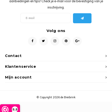
aanbiedingen en tips! Check je e-mail voor de bevestiging van je
Ancho
inschrijving.
Volg ons
Contact
Klantenservice
Mijn account
© Copyright 2026 de Breibrink
9,8